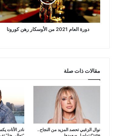
رهن
كورونا
دورة العام 2021 من الأوسكار رهن كورونا
مقالات ذات صلة
نوال الزغبي تحصد المزيد من النجاح..
نادر الأتات يك
Cute تواصل صعودها
“تعالي هنا” تف