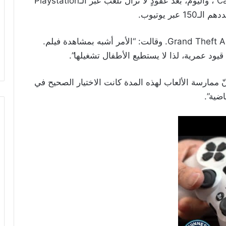
وقد اشترت موري لعبتها الأولى “Cassette Vision”، واليوم، بعد عقودٍ لا تزال تلعب عبر الـPlaystation
وأفادت موري أنّ لعبتها المفضلة حاليًا هي Grand Theft Auto 5. وقالت: “الأمر أشبه بمشاهدة فيلم.
قيود عمرية، لذا لا يستطيع الأطفال تشغيلها”.
ممارسة الألعاب لهذه المدة كانت الاختيار الصحيح في
ضية”.