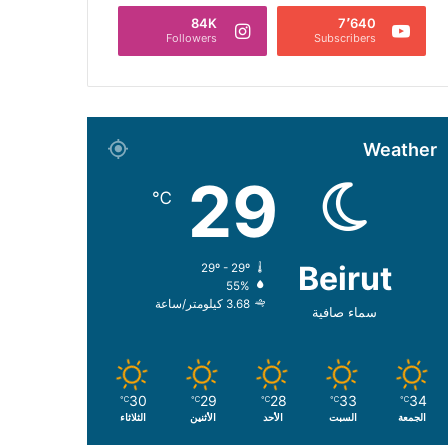
84K
7٬640
Followers
Subscribers
Weather
29
℃
Beirut
29º - 29º
55%
3.68 كيلومتر/ساعة
سماء صافية
30
29
28
33
34
℃
℃
℃
℃
℃
الجمعة
السبت
الأحد
الأثنين
الثلاثاء