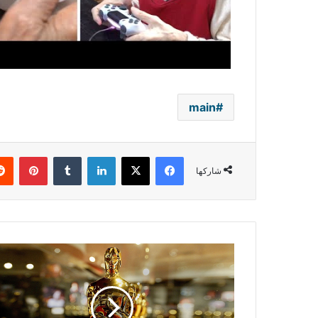
main
فيسبوك
‫X
لينكدإن
بينتي
شاركها
دورة
العام
2021
من
الأوسكار