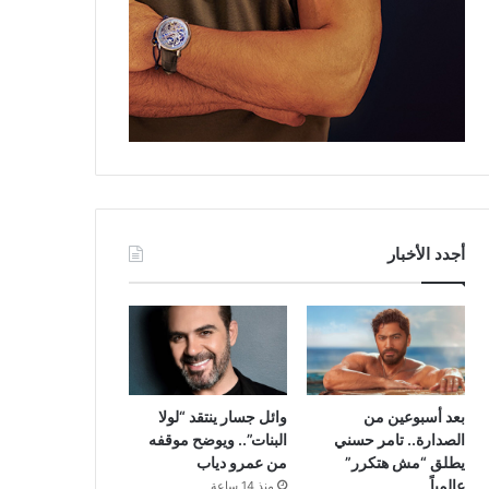
أجدد الأخبار
بعد أسبوعين من
وائل جسار ينتقد “لولا
الصدارة.. تامر حسني
البنات”.. ويوضح موقفه
يطلق “مش هتكرر”
من عمرو دياب
عالمياً
منذ 14 ساعة