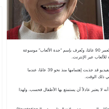
دخلت إمرأة يابانية تبلغ من العمر 90 عامًا، وتُعرف بإسم “جدة الألعاب” موسوعة
للألعاب عبر الإنترنت.
وفي هذا السياق، قالت هاماكو موري إنّ ألعاب الفيديو قد جذبت إهتمامها منذ نحو 39 عامًا، عندما
ي ذلك الوقت.
ه لا يعتبر عادلاً أن يستمتع بها الأطفال فحسب. ولهذا