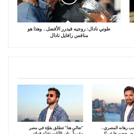
وهذا
هو
منافس
رافايل
نادال
طوني نادال: روجيه فيدرر الأفضل.. وهذا هو
منافس رافايل نادال
سب رهانه المصري..
“تعالي هنا” تنطلق بقوّة في مصر
رض حضورها عربيًا
وعربياً.. نادر الأتات يتقدّم قوائم