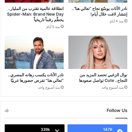
نادر الأتات يوسّع نجاح “تعالي هنا”..
انطلاقة عالمية تقترب من المليار..
إنتشار لافت خلال أيام!
Spider-Man: Brand New Day
يحطّم رقماً تاريخياً
منذ 4 أيام
منذ 5 أيام
نوال الزغبي تحصد المزيد من
نادر الأتات يكسب رهانه المصري..
النجاح.. Cute تواصل صعودها
“تعالي هنا” تفرض حضورها عربيًا
منذ أسبوع واحد
منذ أسبوع واحد
Follow Us
339k
147K