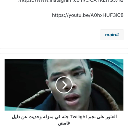
https://www.instagram.com/p/CAYRLHQJ7iQ/
https://youtu.be/A0hxHUF3IC8
main
العثور
على
نجم
Twilight
جثة
في
منزله
وحديث
عن
دليل
العثور على نجم Twilight جثة في منزله وحديث عن دليل
غامض
غامض