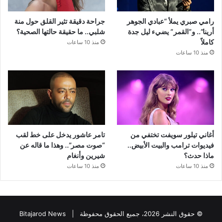
رامي صبري يملأ “عبادي الجوهر
جراحة دقيقة تثير القلق حول منة
أرينا”.. و”القمر” يضيء ليل جدة
شلبي.. ما حقيقة حالتها الصحية؟
كاملاً
منذ 10 ساعات
منذ 10 ساعات
أغاني تيلور سويفت تختفي من
تامر عاشور يدخل على خط لقب
فيديوات ترامب والبيت الأبيض..
“صوت مصر”.. وهذا ما قاله عن
ماذا حدث؟
شيرين وأنغام
منذ 10 ساعات
منذ 10 ساعات
© حقوق النشر 2026، جميع الحقوق محفوظة |
Bitajarod News