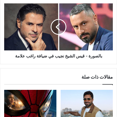
بالصورة
-
قيس
الشيخ
نجيب
في
ضيافة
راغب
علامة
بالصورة - قيس الشيخ نجيب في ضيافة راغب علامة
مقالات ذات صلة