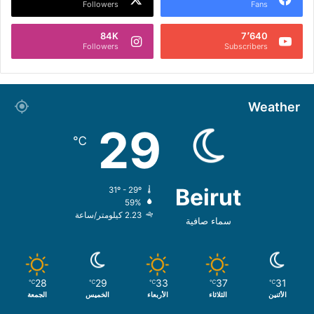
Followers
Fans
84K
7٬640
Followers
Subscribers
Weather
29
℃
Beirut
31º - 29º
59%
2.23 كيلومتر/ساعة
سماء صافية
28
29
33
37
31
℃
℃
℃
℃
℃
الأثنين
الثلاثاء
الأربعاء
الخميس
الجمعة