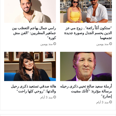
“ستكون أمّاً رائعة”.. زوج مي عز
رامي جمال يهاجم التعصّب بين
الدين يحسم الجدل وصورة جديدة
جماهير المطربين: “الفن مش
تجمعهما
كورة”
منذ يومين
منذ يومين
أرملة سعيد صالح تحيي ذكرى رحيله
هالة صدقي تستعيد ذكرى رحيل
برسالة مؤثرة: “كأنك مشيت
والدتها: “روحي كلها راحت”
إمبارح”
منذ 3 أيام
منذ 3 أيام