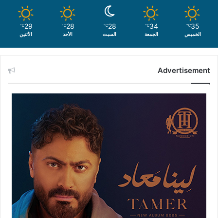
29
28
28
34
35
℃
℃
℃
℃
℃
الخميس
الجمعة
السبت
الأحد
الأثنين
Advertisement