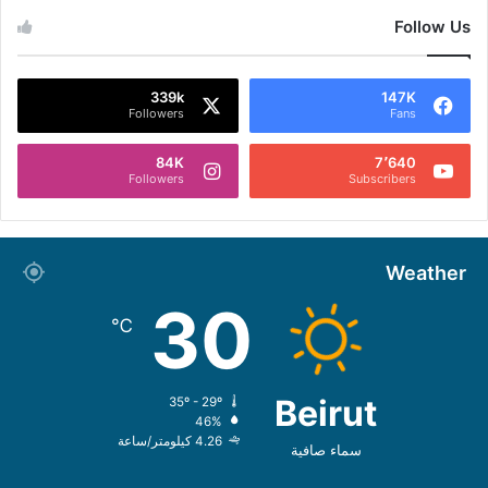
Follow Us
339k
147K
Followers
Fans
84K
7٬640
Followers
Subscribers
Weather
30
℃
Beirut
35º - 29º
46%
4.26 كيلومتر/ساعة
سماء صافية