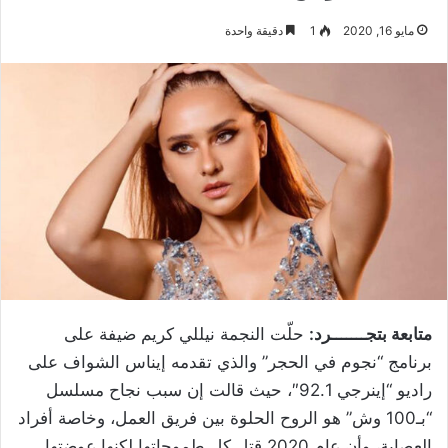
مايو 16, 2020
1
دقيقة واحدة
متابعة بتجـــــــرد:
حلّت النجمة نيللي كريم ضيفة على
برنامج “نجوم في الحجر” والذي تقدمه إيناس الشواف على
راديو “إينرجي 92.1″، حيث قالت إن سبب نجاح مسلسل
“بـ100 وش” هو الروح الحلوة بين فريق العمل، وخاصة أفراد
العصابة، وأن عام 2020 قتل كل طموحاتها لكنها عوضتها