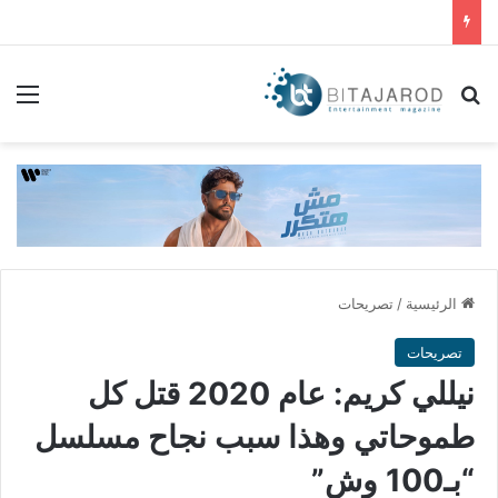
بحث عن
الق
الرئيسية
/
تصريحات
تصريحات
نيللي كريم: عام 2020 قتل كل
طموحاتي وهذا سبب نجاح مسلسل
“بـ100 وش”