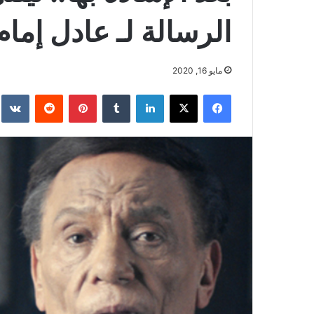
الرسالة لـ عادل إمام
مايو 16, 2020
فيسبوك
‫X
لينكدإن
بينتيريست