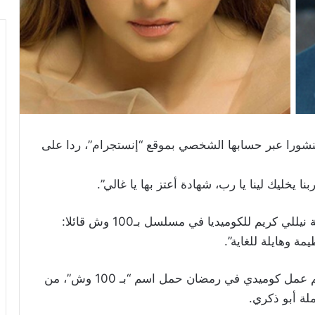
نشورا عبر حسابها الشخصي بموقع “إنستجرام”، ردا على
ا يخليك لينا يا رب، شهادة أعتز بها يا غالي”.
وكان الفنان عادل إمام قد صرح عن انتقال الفنانة نيللي كريم للكوميديا في مسلسل بـ100 وش قائلا:
 وهايلة للغاية”.
واستطاعت الفنانة نيللي كريم تغيير جلدها بتقديم عمل كوميدي في رمضان حمل اسم “بـ 100 وش”، من
لة أبو ذكري.