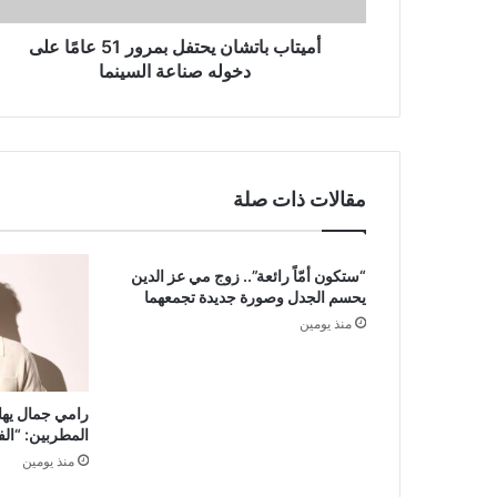
صناعة
السينما
أميتاب باتشان يحتفل بمرور 51 عامًا على
دخوله صناعة السينما
مقالات ذات صلة
“ستكون أمّاً رائعة”.. زوج مي عز الدين
يحسم الجدل وصورة جديدة تجمعهما
منذ يومين
رامي جمال يها
المطربين: “ال
منذ يومين