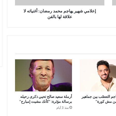
لها
بالفن
إعلامي شهير يهاجم محمد رمضان: أغنياته لا
علاقة لها بالفن
جم التعصّب بين جماهير
أرملة سعيد صالح تحيي ذكرى رحيله
فن مش كورة”
برسالة مؤثرة: “كأنك مشيت إمبارح”
منذ 3 أيام