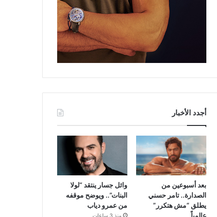
أجدد الأخبار
بعد أسبوعين من
وائل جسار ينتقد “لولا
الصدارة.. تامر حسني
البنات”.. ويوضح موقفه
يطلق “مش هتكرر”
من عمرو دياب
عالمياً
منذ 3 ساعات