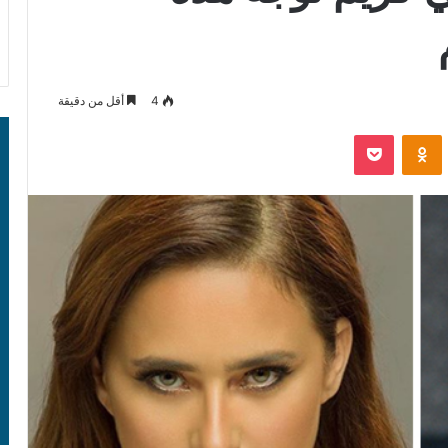
4
أقل من دقيقة
‫Pocket
Odnoklassniki