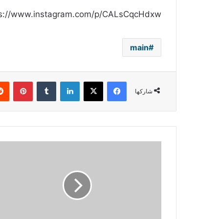
ps://www.instagram.com/p/CALsCqcHdxw/
main
فيسبوك
‫X
لينكدإن
بينتي
شاركها
أميتاب
باتشان
يحتفل
بمرور
51
عامًا
على
دخوله