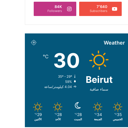
84K
7٬640
Followers
Subscribers
Weather
30
℃
Beirut
35º - 29º
59%
4.04 كيلومتر/ساعة
سماء صافية
29
28
28
34
35
℃
℃
℃
℃
℃
الخميس
الجمعة
السبت
الأحد
الأثنين