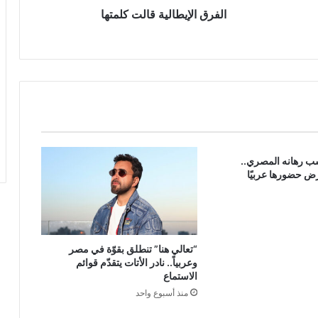
الفرق الإيطالية قالت كلمتها
سب رهانه المصري..
رض حضورها عربيًا
“تعالي هنا” تنطلق بقوّة في مصر
وعربياً.. نادر الأتات يتقدّم قوائم
الاستماع
منذ أسبوع واحد