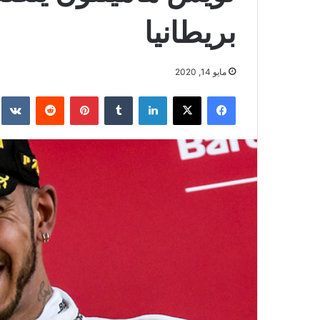
بريطانيا
مايو 14, 2020
فيسبوك
‫X
لينكدإن
بينتيريست