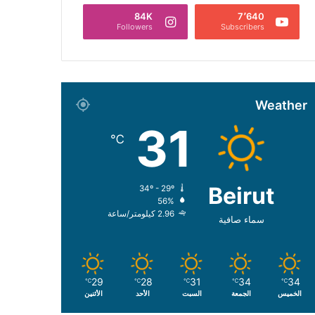
84K
7٬640
Followers
Subscribers
Weather
31
℃
Beirut
34º - 29º
56%
2.96 كيلومتر/ساعة
سماء صافية
29
28
31
34
34
℃
℃
℃
℃
℃
الخميس
الجمعة
السبت
الأحد
الأثنين