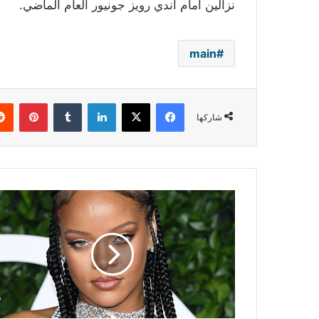
نزالين أمام آندي رويز جونيور العام الماضي.
main
فيسبوك
‫X
لينكدإن
بينتي
شاركها
ريهانا
تقتحم
قائمة
صنداي
تايمز
لأثرياء
الموسيقيين
وتحتل
هذه