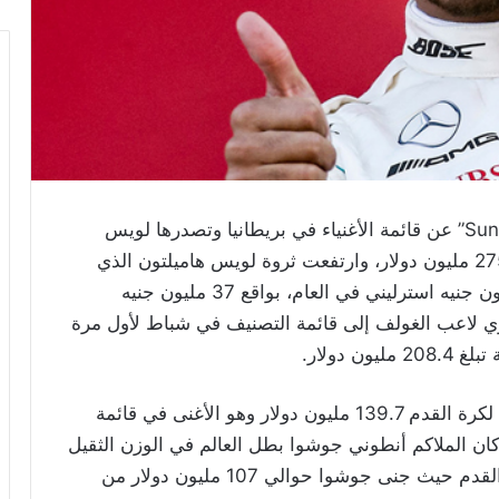
كشفت صحيفة “Sunday Times” عن قائمة الأغنياء في بريطانيا وتصدرها لويس
هاميلتون سائق الفورمولا 1 بثروة صافية تبلغ 275.6 مليون دولار، وارتفعت ثروة لويس هاميلتون الذي
وقع عقداً مع مرسيدس في 2018 مقابل 40 مليون جنيه استرليني في العام، بواقع 37 مليون جنيه
وي لاعب الغولف إلى قائمة التصنيف في شباط لأول مرة
وتبلغ ثروة الويلزي غاريث بيل لاعب ريال مدريد لكرة القدم 139.7 مليون دولار وهو الأغنى في قائمة
أعمارهم 30 عاماً أو أقل. وكان الملاكم أنطوني جوشوا بطل العالم في الوزن الثقيل
هو الوحيد في القائمة من رياضة أخرى غير كرة القدم حيث جنى جوشوا حوالي 107 مليون دولار من