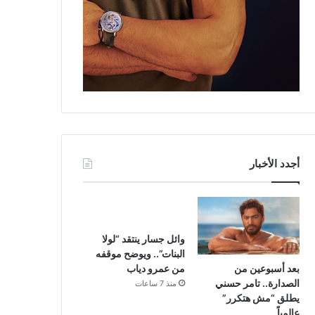
أجدد الأخبار
وائل جسار ينتقد “لولا
البنات”.. ويوضح موقفه
بعد أسبوعين من
من عمرو دياب
الصدارة.. تامر حسني
منذ 7 ساعات
يطلق “مش هتكرر”
عالمياً