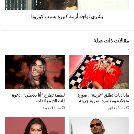
بشرى تواجه أزمة كبيرة بسبب كورونا
مقالات ذات صلة
مايا دياب تطلق “غريبة”.. صورة
لطيفة تطرح “أنا بعجبني”.. دعوة
متجدّدة ومغامرة بصرية جريئة
للتصالح مع الذات
منذ 5 دقائق
منذ 11 دقيقة