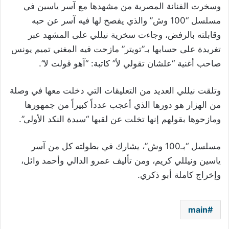
وسخرت الفنانة المصرية من مشهدها مع آسر ياسين في
مسلسل “100 وش” والذي يفصح لها فيه آسر عن حبه
وقابلته بالرفض، وجاءت سخرية نيللي على المشهد عبر
تغريدة على حسابها بـ”تويتر” مازحت فيه المغني تميم يونس
صاحب أغنية “علشان تقولي لأ” كاتبة: “آهو قولت لا”.
وتلقت نيللي العديد من التعليقات التي دخلت معها في وصلة
من الهزار هو دورها الذي أعجب عدداً كبيراً من جمهورها
ومازحوها بقولهم إنها تخلت عن لقبها “سيدة النكد الأولى”.
مسلسل “بـ100 وش”، يشارك في بطولته كل من آسر
ياسين ونيللي كريم، ومن تأليف عمرو الدالي وأحمد وائل،
وإخراج كاملة أبو ذكري‏‎.
main