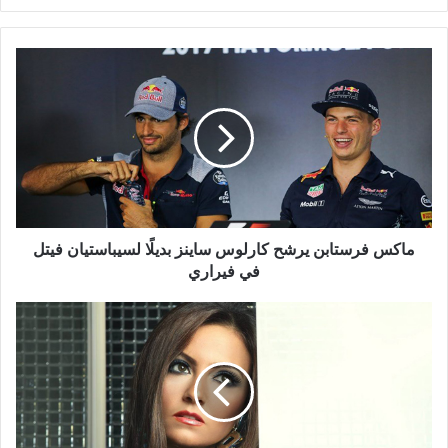
ماكس
فرستابن
يرشح
كارلوس
ساينز
بديلًا
لسيباستيان
فيتل
في
فيراري
ماكس فرستابن يرشح كارلوس ساينز بديلًا لسيباستيان فيتل
في فيراري
بشرى
تواجه
أزمة
كبيرة
بسبب
كورونا