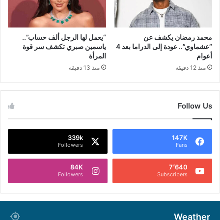
محمد رمضان يكشف عن
“يعمل لها الرجل ألف حساب”..
“عشماوي”.. عودة إلى الدراما بعد 4
ياسمين صبري تكشف سر قوة
أعوام
المرأة
منذ 12 دقيقة
منذ 13 دقيقة
Follow Us
339k
147K
Followers
Fans
84K
7٬640
Followers
Subscribers
Weather