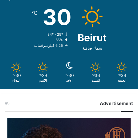
30
℃
Beirut
34º - 29º
65%
6.25 كيلومتر/ساعة
سماء صافية
30
29
30
36
34
℃
℃
℃
℃
℃
الجمعة
السبت
الأحد
الأثنين
الثلاثاء
Advertisement