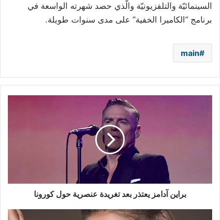
السينمائيّة والتلفزيونيّة والّذي حصد شهرته الواسعة في
برنامج “الكاميرا الخفية” على مدى سنوات طويلة.
main
براين
آدامز
يعتذر
بعد
تغريدة
عنصرية
حول
كورونا
براين آدامز يعتذر بعد تغريدة عنصرية حول كورونا
أروى