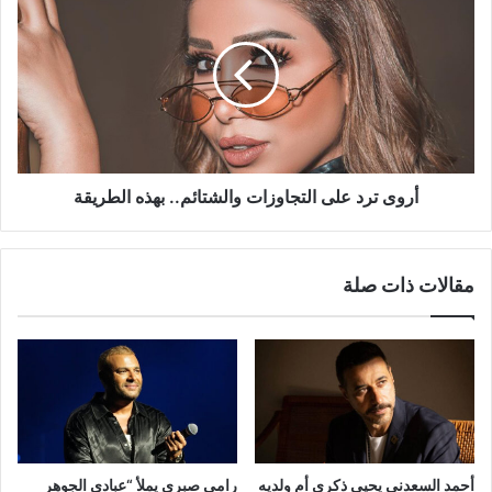
ترد
على
التجاوزات
والشتائم..
بهذه
الطريقة
أروى ترد على التجاوزات والشتائم.. بهذه الطريقة
مقالات ذات صلة
أحمد السعدني يحيي ذكرى أم ولديه
رامي صبري يملأ “عبادي الجوهر