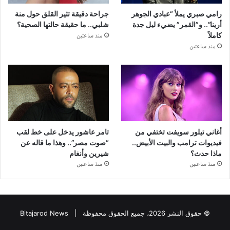
رامي صبري يملأ “عبادي الجوهر
جراحة دقيقة تثير القلق حول منة
أرينا”.. و”القمر” يضيء ليل جدة
شلبي.. ما حقيقة حالتها الصحية؟
كاملاً
منذ ساعتين
منذ ساعتين
أغاني تيلور سويفت تختفي من
تامر عاشور يدخل على خط لقب
فيديوات ترامب والبيت الأبيض..
“صوت مصر”.. وهذا ما قاله عن
ماذا حدث؟
شيرين وأنغام
منذ ساعتين
منذ ساعتين
© حقوق النشر 2026، جميع الحقوق محفوظة |
Bitajarod News