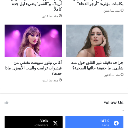
بكلمات مؤثرة: “أرجو الدعاء”
أرينا”.. و”القمر” يضيء ليل جدة
كاملاً
منذ ساعتين
منذ ساعتين
جراحة دقيقة تثير القلق حول منة
أغاني تيلور سويفت تختفي من
شلبي.. ما حقيقة حالتها الصحية؟
فيديوات ترامب والبيت الأبيض.. ماذا
حدث؟
منذ ساعتين
منذ ساعتين
Follow Us
339k
147K
Followers
Fans