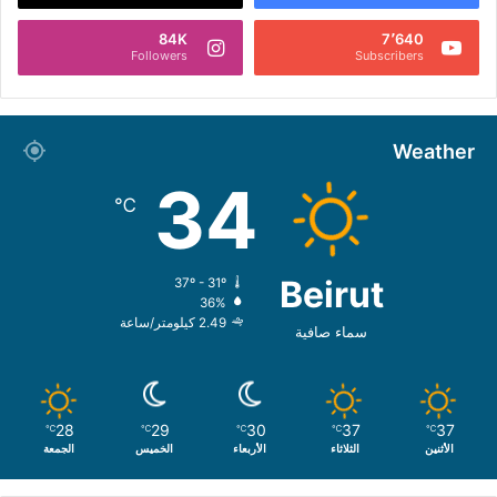
84K
7٬640
Followers
Subscribers
Weather
34
℃
Beirut
37º - 31º
36%
2.49 كيلومتر/ساعة
سماء صافية
28
29
30
37
37
℃
℃
℃
℃
℃
الأثنين
الثلاثاء
الأربعاء
الخميس
الجمعة