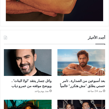
أجدد الأخبار
بعد أسبوعين من الصدارة.. تامر
وائل جسار ينتقد “لولا البنات”..
حسني يطلق “مش هتكرر” عالمياً
ويوضح موقفه من عمرو دياب
منذ 24 ساعة
منذ يوم واحد