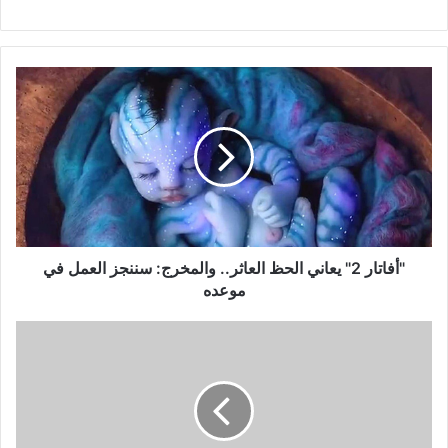
"أفاتار
2"
يعاني
الحظ
العاثر..
والمخرج:
سننجز
العمل
في
موعده
"أفاتار 2" يعاني الحظ العاثر.. والمخرج: سننجز العمل في
موعده
فارس
كرم
يخرج
عن
صمته:
تزوّجت