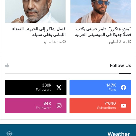
“مش هتكرر”.. تامر حسني يكتب
فضل شاكر إلى الحرية.. القضاء
فصلًا جديدًا في الموسيقى العربية
اللبناني يخلي سبيله
منذ 3 أسابيع
منذ 4 أسابيع
Follow Us
339k
147K
Followers
Fans
84K
7٬640
Followers
Subscribers
Weather