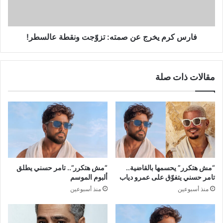
ونقطة
عالسطر!
فارس كرم يخرج عن صمته: تزوّجت ونقطة عالسطر!
مقالات ذات صلة
“مش هتكرر” يحسمها بالقاضية..
“مش هتكرر”.. تامر حسني يطلق
تامر حسني يتفوّق على عمرو دياب
ألبوم الموسم
منذ أسبوعين
منذ أسبوعين