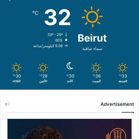
32
℃
Beirut
33º - 29º
60%
6.08 كيلومتر/ساعة
سماء صافية
30
29
30
36
33
℃
℃
℃
℃
℃
الجمعة
السبت
الأحد
الأثنين
الثلاثاء
Advertisement