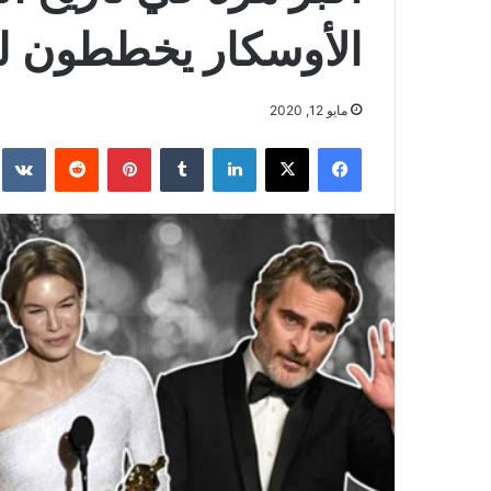
الأوسكار يخططون لت
مايو 12, 2020
فيسبوك
‫X
لينكدإن
بينتيريست