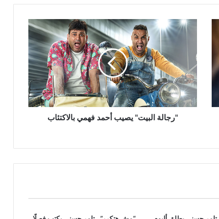
"رجالة
البيت"
يصيب
أحمد
فهمي
بالاكتئاب
"رجالة البيت" يصيب أحمد فهمي بالاكتئاب
تامر حسني يطلق ألبوم
“مش هتكرر”.. تامر حسني يكتب فصلًا