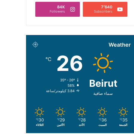
84K
7٬640
Followers
Subscribers
Weather
26
℃
Beirut
35º - 26º
58%
3.84 كيلومتر/ساعة
سماء صافية
30
29
28
36
35
℃
℃
℃
℃
℃
الجمعة
السبت
الأحد
الأثنين
الثلاثاء