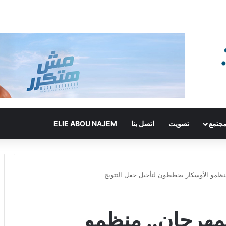
جتمع
تصويت
اتصل بنا
ELIE ABOU NAJEM
منظمو الأوسكار يخططون لتأجيل حفل التتويج
لمهرجان.. منظمو