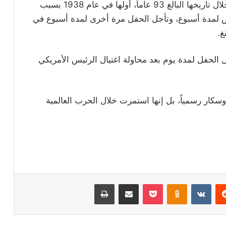
وكانت جوائز الأوسكار قد علقت 3 مرات فقط خلال تاريخها البالغ 93 عاماً، أولها في عام 1938 بسبب
لمدة أسبوع، وتأجل الحفل مرة أخرى لمدة أسبوع في
.
ثالثة والأخيرة كانت في عام 1981 وتأجل الحفل لمدة يوم بعد محاولة اغتيال الرئيس الأمريكي
سكار رسمياً، بل إنها استمرت خلال الحرب العالمية
ريست
Odnoklassniki
‫Pocket
مشاركة عبر البريد
طباعة