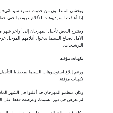
ويخشى المنظمون من حدوث «تمرد سينمائي» إذا ل
إذا أعاقت استوديوهات الأفلام عروضها حتى حفل 2022 لتكون مؤهلة للترشيحات والجو
ويقترح البعض تأجيل المهرجان إلى أواخر شهر ما
الأمل لصناع السينما بدخول أفلامهم المؤجل عرضها
الترشيحات
.
تكهنات مؤقتة
ورغم إبلاغ استوديوهات السينما بمخطط التأجيل،
تكهنات مؤقتة
.
وكان منظمو المهرجان قد أعلنوا في الشهر الماض
لم تعرض في دور السينما، وعرضت فقط على ال