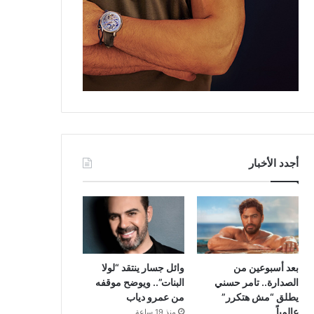
أجدد الأخبار
بعد أسبوعين من
وائل جسار ينتقد “لولا
الصدارة.. تامر حسني
البنات”.. ويوضح موقفه
يطلق “مش هتكرر”
من عمرو دياب
عالمياً
منذ 19 ساعة