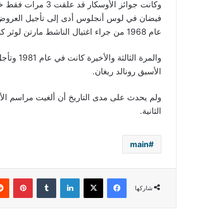
فيضان في لوس أنجلوس أدى إلى تأجيل العروض 
عام 1968 من جراء اغتيال الناشط مارتن لوثر كنغ
والمرة ال
الأسبق رونالد ريغان
.
ولم يحدث على مدى التاريخ أن ألغيت مراسم الأو
الثانية
.
main
فيسبوك
‫X
لينكدإن
بينتي
شاركها