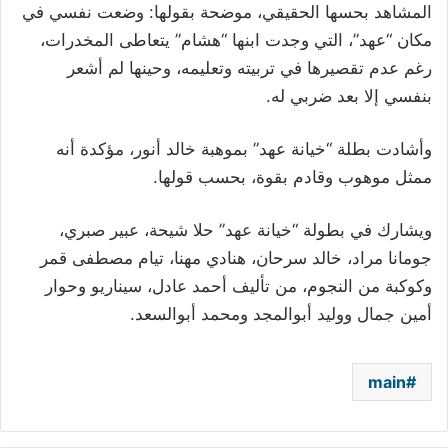
المشاهد بحسها الحقيقي، موضحة بقولها: وضعت نفسي في
مكان “عهد”، التي وجدت ابنها “هشام” يتعاطى المخدرات،
رغم عدم تقصيرها في تربيته وتعليمه، وحينها لم أشعر
بنفسي إلا بعد ضربي له.
وأشادت بطلة “خيانة عهد” بموهبة خالد أنور، مؤكدة أنه
ممثل موهوب وقادم بقوة، بحسب قولها
.
ويشارك في بطولة “خيانة عهد” حلا شيحة، عبير صبري،
جومانا مراد، خالد سرحان، هنادي مهنا، تيام مصطفى قمر
وكوكبة من النجوم، من تأليف أحمد عادل، سيناريو وحوار
أمين جمال ووليد أبوالمجد ومحمد أبوالسعد
.
main