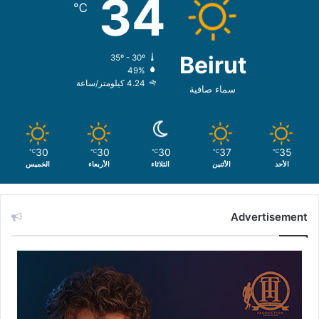
34
℃
Beirut
35º - 30º
49%
4.24 كيلومتر/ساعة
سماء صافية
30
30
30
37
35
℃
℃
℃
℃
℃
الأحد
الأثنين
الثلاثاء
الأربعاء
الخميس
Advertisement