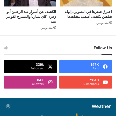
احترق شعرها في التصوير.. إلهام
الكشف عن أسرار عبد الرحمن أبو
شاهين تكشف أصعب مشاهدها
زهرة: كان يسارياً والمسرح القومي
بيته
منذ يومين
منذ يومين
Follow Us
339k
147K
Followers
Fans
84K
7٬640
Followers
Subscribers
Weather