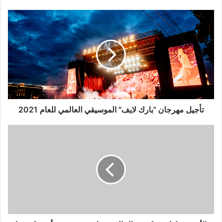
تأجيل
مهرجان
"بارك
لايف"
الموسيقي
العالمي
للعام
2021
تأجيل مهرجان "بارك لايف" الموسيقي العالمي للعام 2021
الأمير
تشارلز
يشكر
عمال
البريد
على
دورهم
في
أزمة