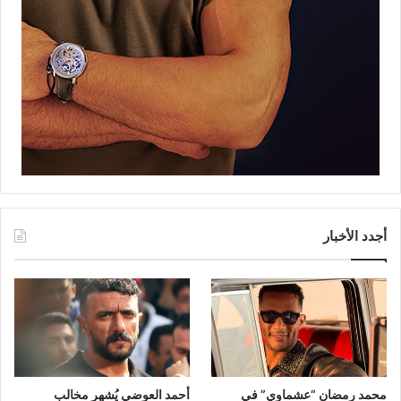
أجدد الأخبار
محمد رمضان “عشماوي” في
أحمد العوضي يُشهر مخالب