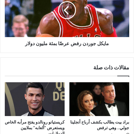
عرضًا
بمئة
مليون
دولار
مايكل جوردن رفض عرضًا بمئة مليون دولار
مقالات ذات صلة
براد بيت يطالب بكشف أرباح أنجلينا
كريستيانو رونالدو يفتح مرأبه الخاص
جولي.. وهي ترفض
ويستعرض “ألعابه” بملايين
الدولارات