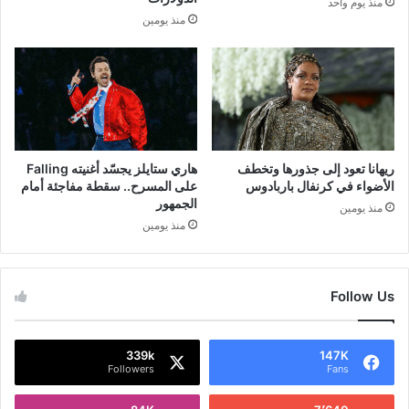
منذ يوم واحد
منذ يومين
ريهانا تعود إلى جذورها وتخطف
هاري ستايلز يجسّد أغنيته Falling
الأضواء في كرنفال باربادوس
على المسرح.. سقطة مفاجئة أمام
الجمهور
منذ يومين
منذ يومين
Follow Us
339k
147K
Followers
Fans