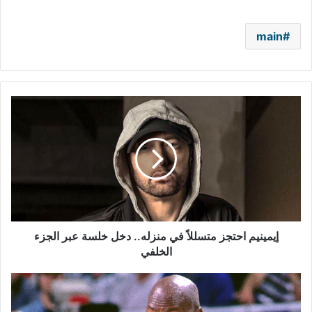
main
إيمينيم
احتجز
متسللاً
في
منزله..
دخل
خلسة
عبر
الجزء
الخلفي
إيمينيم احتجز متسللاً في منزله.. دخل خلسة عبر الجزء
الخلفي
مايكل
جوردن
رفض