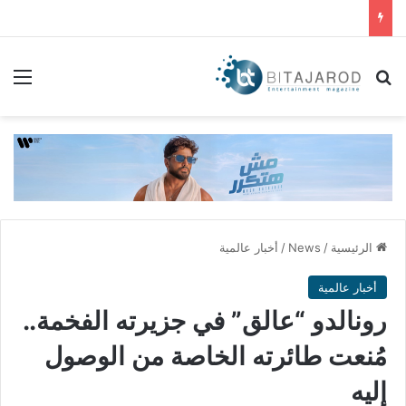
بحث عن
الق
الرئيسية
/
News
/
أخبار عالمية
أخبار عالمية
رونالدو “عالق” في جزيرته الفخمة..
مُنعت طائرته الخاصة من الوصول
إليه