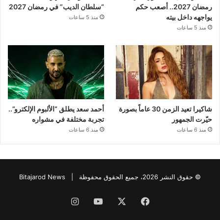
رمضان 2027.. أصعب حكم
“سلطان الديب” في رمضان 2027
يواجهه داخل بيته
منذ 5 ساعات
منذ 5 ساعات
شاكيرا تعيد الزمن 30 عاماً بصورة
أحمد سعد يطلق “الألبوم الإلكترو”..
حيّرت الجمهور
تجربة مختلفة في مشواره
منذ 6 ساعات
منذ 6 ساعات
© حقوق النشر 2026، جميع الحقوق محفوظة |
Bitajarod News
فيسبوك
‫X
‫YouTube
انستقرام