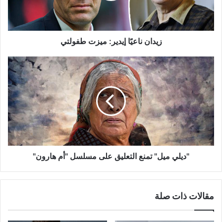
زيدان ناعيًا إيدير: ميزت طفولتي
"ديلي
ميل"
تمنع
التعليق
على
مسلسل
"أم
هارون"
"ديلي ميل" تمنع التعليق على مسلسل "أم هارون"
مقالات ذات صلة