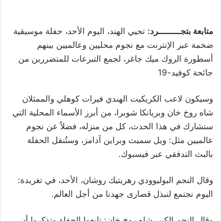
متابعة بتجـــــــــرد:
تحيي الهند، اليوم الأحد، حفلة موسيقية
ضخمة عبر الإنترنت مع نجوم محليين وعالميين بينهم
أسطورة الروك ميك جاغر، لجمع التبرعات للمتضررين من
جائحة كوفيد-19
وسيكون لاعب الكريكيت الهندي فيرات كوهلي والممثلان
شاه روخ خان وبريانكا شوبرا، من أبرز الأسماء المحلية التي
ستشارك في هذا الحدث، كل من منزله، فضلاً عن نجوم
عالميين مثل: ويل سميث وبراين آدامز، وستُنقل الحفلة
بالبث التدفقي عبر فيسبوك
.
وقال النجم البوليوودي رهريتيك روشان، الأحد، في تغريدة:
اليوم نجتمع لنبذل قصارى جهدنا من أجل العالم
.
وقال النجم الكبير شاه روخ خان: تابعوا الحفلة وتذكروا أن