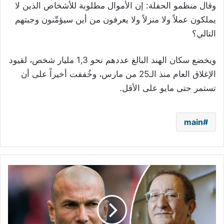
وقال منظمو الحفلة: إن الأموال مطلوبة للأشخاص الذين لا
يملكون عملاً ولا منزلاً ولا يعرفون من أين سيؤمِّنون وجبتهم
التالي؟
ويخضع سكان الهند البالغ عددهم نحو 1,3 مليار شخص، لقيود
الإغلاق العام منذ الـ25 من مارس، وخُففت أخيراً على أن
تستمر حتى مايو على الأقل
.
main
زيدان
ناعيًا
إيدير:
ميزت
طفولتي