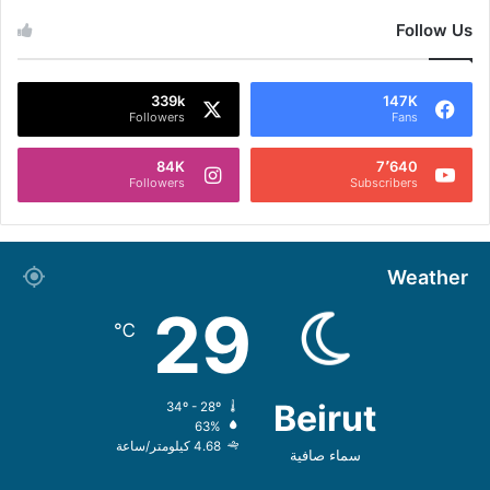
Follow Us
339k
147K
Followers
Fans
84K
7٬640
Followers
Subscribers
Weather
29
℃
Beirut
34º - 28º
63%
4.68 كيلومتر/ساعة
سماء صافية