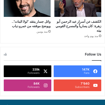
الكشف عن أسرار عبد الرحمن أبو
وائل جسار ينتقد “لولا البنات”..
زهرة: كان يسارياً والمسرح القومي
ويوضح موقفه من عمرو دياب
بيته
منذ يومين
منذ يوم واحد
Follow Us
339k
147K
Followers
Fans
84K
7٬640
Followers
Subscribers