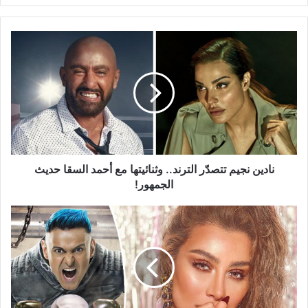
نادين
نجيم
تتصدّر
الترند..
وثنائيتها
مع
أحمد
السقا
حديث
الجمهور!
نادين نجيم تتصدّر الترند.. وثنائيتها مع أحمد السقا حديث
الجمهور!
كيف
نجت
مايا
دياب
من
جنون
رامز