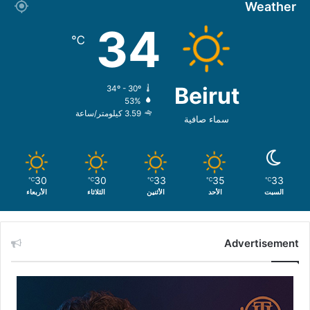
Weather
34
℃
Beirut
34º - 30º
53%
3.59 كيلومتر/ساعة
سماء صافية
30
30
33
35
33
℃
℃
℃
℃
℃
السبت
الأحد
الأثنين
الثلاثاء
الأربعاء
Advertisement