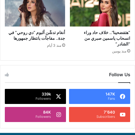
“هتفضحينا”.. خلاف حاد وراء
أنغام تدشّن ألبوم “دي روحي” في
انسحاب ياسمين صبري من
جدة.. مفاجآت بانتظار جمهورها
“الشادر”
منذ 3 أيام
منذ يومين
Follow Us
339k
147K
Followers
Fans
84K
7٬640
Followers
Subscribers