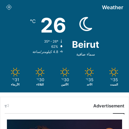
Weather
26
℃
Beirut
35º - 26º
62%
4.8 كيلومتر/ساعة
سماء صافية
31
30
30
35
35
℃
℃
℃
℃
℃
السبت
الأحد
الأثنين
الثلاثاء
الأربعاء
Advertisement