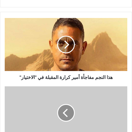
هذا
النجم
مفاجأة
أمير
كرارة
المقبلة
في
"الاختيار"
هذا النجم مفاجأة أمير كرارة المقبلة في "الاختيار"
بعد
20
عامًا...
ماذا
قالت
سلاف
فواخرجي