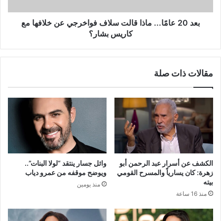
عن
خلافها
مع
بعد 20 عامًا... ماذا قالت سلاف فواخرجي عن خلافها مع
كاريس
كاريس بشار؟
بشار؟
مقالات ذات صلة
الكشف عن أسرار عبد الرحمن أبو
وائل جسار ينتقد “لولا البنات”..
زهرة: كان يسارياً والمسرح القومي
ويوضح موقفه من عمرو دياب
بيته
منذ يومين
منذ 16 ساعة