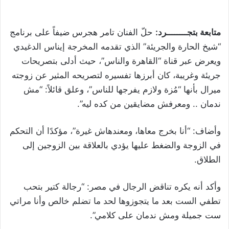
متابعة بتجــــــــرد:
حلّ الفنان تامر هجرس ضيفاً على برنامج
“شيخ الحارة والجريئة” الذي تقدمه المخرجة إيناس الدغيدي
ويعرض عبر قناة “القاهرة والناس”، حيث أدلى بتصريحات
جريئة وغريبة، كان أبرزها تفسيره لتصريحه المثير عن زوجته
ميرال بأنها “مُزة ولازم يفرجها للناس”، وعلق قائلاً: “مش
ندمان .. ومعرفش مضايقين من كده ليه”.
وأضاف: “أنا بخرج معاها، ومعندهاش غيرة”، مؤكدًا أن التحكم
في الزوجة والضغط عليها يؤدي بالعلاقة بين الزوجين إلى
الطلاق.
وأكد أنه يكره تناقض الرجال في مصر: “رجالة كتير بتحب
تطفي الست بعد ما يتجوزوها لحد ما تضلم خالص وأنا مراتي
ست جميلة ومش ندمان على كلامي”.