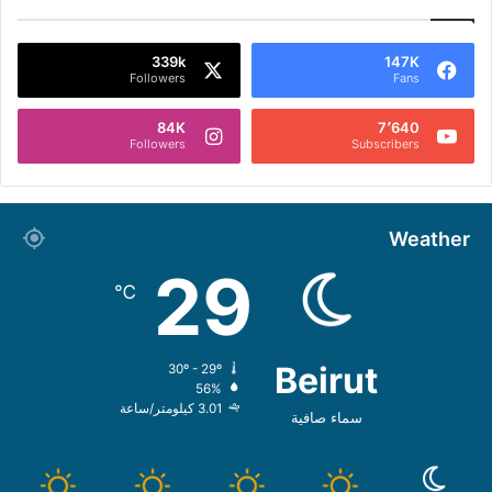
339k
147K
Followers
Fans
84K
7٬640
Followers
Subscribers
Weather
29
℃
Beirut
30º - 29º
56%
3.01 كيلومتر/ساعة
سماء صافية