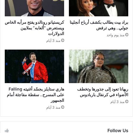
براد بيت يطالب بكشف أرباح أنجلينا
كريستيانو رونالدو يفتح مرأبه الخاص
جولي.. وهي ترفض
ويستعرض “ألعابه” بملايين
الدولارات
منذ يوم واحد
منذ 3 أيام
ريهانا تعود إلى جذورها وتخطف
هاري ستايلز يجسّد أغنيته Falling
الأضواء في كرنفال باربادوس
على المسرح.. سقطة مفاجئة أمام
الجمهور
منذ 3 أيام
منذ 3 أيام
Follow Us