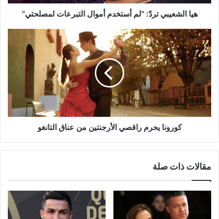
هيا الشعيبي تردّ: "لم أستخدم أموال التبرعات لمصلحتي"
كورونا
يحرم
راقصي
الأرجنتين
من
عناق
التانغو
كورونا يحرم راقصي الأرجنتين من عناق التانغو
مقالات ذات صلة