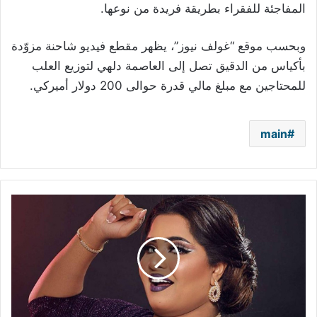
المفاجئة للفقراء بطريقة فريدة من نوعها.
وبحسب موقع “غولف نيوز”، ي
ظهر مقطع فيديو شاحنة مزوّدة
بأكياس من الدقيق تصل إلى العاصمة دلهي لتوزيع العلب
للمحتاجين مع مبلغ مالي قدرة حوالى 200 دولار أميركي.
main
هيا
الشعيبي
تردّ:
"لم
أستخدم
أموال
التبرعات
لمصلحتي"