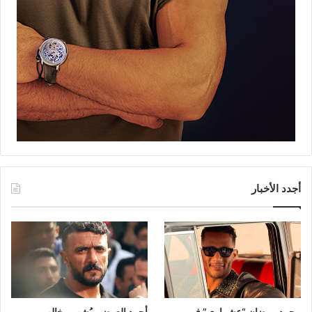
أجدد الأخبار
محمد رمضان “عشماوي” في
أحمد العوضي يُشهر مخالب