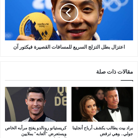
التزلج
السريع
للمسافات
القصيرة
فيكتور
آن
اعتزال بطل التزلج السريع للمسافات القصيرة فيكتور آن
مقالات ذات صلة
براد بيت يطالب بكشف أرباح أنجلينا
كريستيانو رونالدو يفتح مرأبه الخاص
جولي.. وهي ترفض
ويستعرض “ألعابه” بملايين