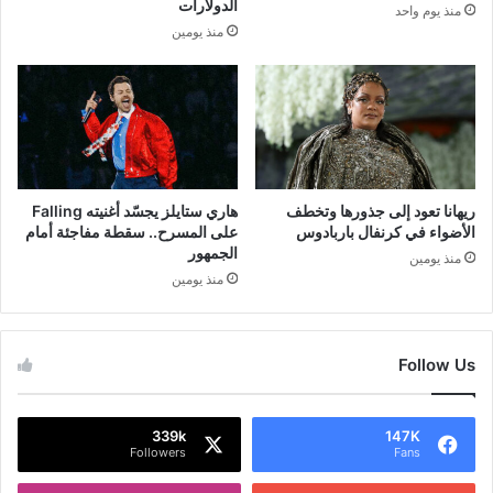
الدولارات
منذ يوم واحد
منذ يومين
ريهانا تعود إلى جذورها وتخطف
هاري ستايلز يجسّد أغنيته Falling
الأضواء في كرنفال باربادوس
على المسرح.. سقطة مفاجئة أمام
الجمهور
منذ يومين
منذ يومين
Follow Us
339k
147K
Followers
Fans