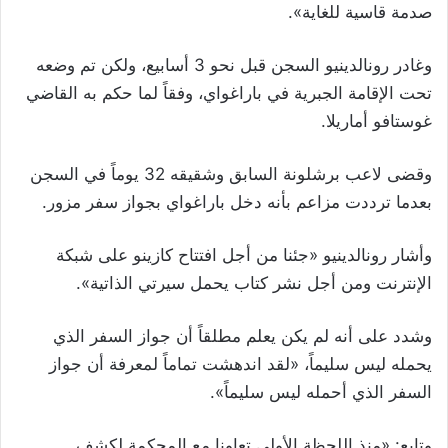
صدمة قاسية للغاية».
وغادر رونالدينيو السجن قبل نحو 3 أسابيع، ولكن تم وضعه
تحت الإقامة الجبرية في باراغواي، وفقاً لما حكم به القاضي
غوستافو أماريلا.
وقضى لاعب برشلونة السابق وشقيقه 32 يوماً في السجن
بعدما ترددت مزاعم بأنه دخل باراغواي بجواز سفر مزور.
وأشار رونالدينيو «جئنا من أجل افتتاح كازينو على شبكة
الإنترنت ومن أجل نشر كتاب يحمل سيرتي الذاتية».
وشدد على أنه لم يكن يعلم مطلقاً أن جواز السفر الذي
يحمله ليس سليماً، «لقد اندهشت تماماً لمعرفة أن جواز
السفر الذي أحمله ليس سليماً».
وتابع: «منذ اللحظة الأولى تعاونا مع المحكمة لكشف