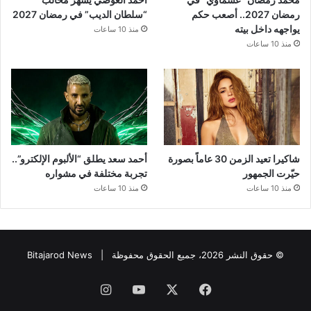
رمضان 2027.. أصعب حكم
“سلطان الديب” في رمضان 2027
يواجهه داخل بيته
منذ 10 ساعات
منذ 10 ساعات
شاكيرا تعيد الزمن 30 عاماً بصورة
أحمد سعد يطلق “الألبوم الإلكترو”..
حيّرت الجمهور
تجربة مختلفة في مشواره
منذ 10 ساعات
منذ 10 ساعات
© حقوق النشر 2026، جميع الحقوق محفوظة |
Bitajarod News
فيسبوك
‫X
‫YouTube
انستقرام