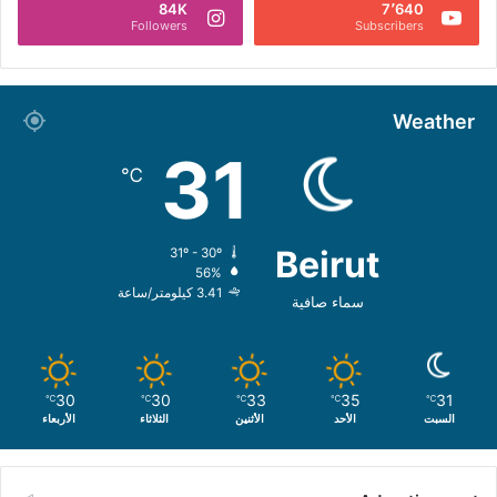
84K
7٬640
Followers
Subscribers
Weather
31
℃
Beirut
31º - 30º
56%
3.41 كيلومتر/ساعة
سماء صافية
30
30
33
35
31
℃
℃
℃
℃
℃
السبت
الأحد
الأثنين
الثلاثاء
الأربعاء