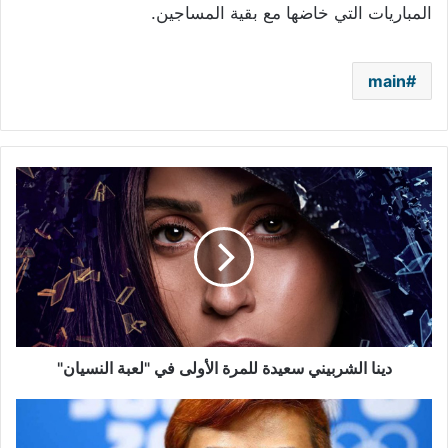
المباريات التي خاضها مع بقية المساجين.
main
دينا
الشربيني
سعيدة
للمرة
الأولى
في
"لعبة
النسيان"
دينا الشربيني سعيدة للمرة الأولى في "لعبة النسيان"
اعتزال
بطل