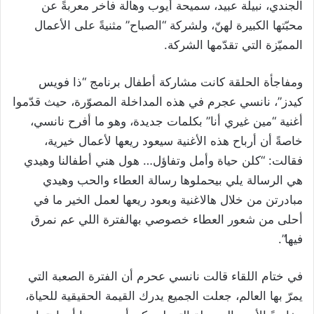
الجندي، نبيلة عبيد، سميحة أيوب وهالة فاخر معربةً عن
محبّتها الكبيرة لهنّ، ولشركة “الصباح” مثنيةً على الأعمال
المميّزة التي تقدّمها الشركة.
ومفاجأة الحلقة كانت مشاركة أطفال برنامج “ذا فويس
كيدز”، نانسي عجرم في هذه المداخلة المصوّرة، حيث قدّموا
أغنية “مين غيري أنا” بكلمات جديدة، وهو ما أفرح نانسي،
خاصةً أن أرباح هذه الأغنية سيعود ريعها لأعمال خيرية،
فقالت: “كلن حياة وأمل وتفاؤل… هول هني أطفالنا وهيدي
هي الرسالة يلي بيحملوها رسالة العطاء والحب وهيدي
مبادرتن من خلال هالاغنية وبعود ريعها لعمل الخير ما في
أحلى من شعور العطاء خصوصي بهالفترة اللي عم نمرق
فيها”.
في ختام اللقاء قالت نانسي عحرم أن الفترة الصعبة التي
يمرّ بها العالم، جعلت الجميع يدرك القيمة الحقيقية للحياة،