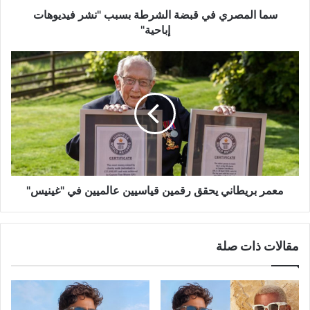
سما المصري في قبضة الشرطة بسبب "نشر فيديوهات
إباحية"
معمر
بريطاني
يحقق
رقمين
قياسيين
عالميين
في
"غينيس"
معمر بريطاني يحقق رقمين قياسيين عالميين في "غينيس"
مقالات ذات صلة