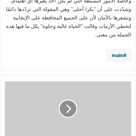
وخاصةً الأمور البسيطة التي لم يكن أحد يعيرها أي اهتمام،
وشدّدت على أن “بكرا أحلى” وهي المقولة التي تردّدها دائمًا
وتشعرها بالأمان لأن على الجميع المحافظة على الإيجابية
لتخطي الأزمات وقالت “الحياة غالية وحلوة” بكل ما فيها هذه
الجملة من معنى.
main
سما
المصري
في
قبضة
الشرطة
بسبب
"نشر
فيديوهات
إباحية"