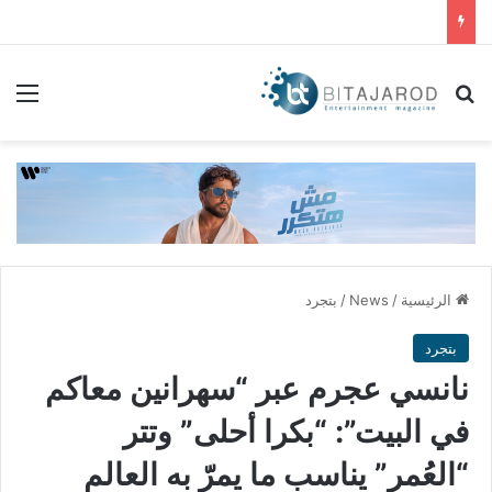
بحث عن
الق
الرئيسية
/
News
/
بتجرد
بتجرد
نانسي عجرم عبر “سهرانين معاكم
في البيت”: “بكرا أحلى” وتتر
“العُمر” يناسب ما يمرّ به العالم