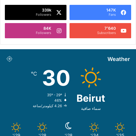
339k
147K
Followers
Fans
84K
7٬640
Followers
Subscribers
Weather
30
℃
Beirut
35º - 29º
46%
4.26 كيلومتر/ساعة
سماء صافية
29
28
28
34
35
℃
℃
℃
℃
℃