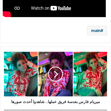
main
ميريام
فارس
بعدسة
فريق
عملها..
شاهدوا
أحدث
صورها
ميريام فارس بعدسة فريق عملها.. شاهدوا أحدث صورها