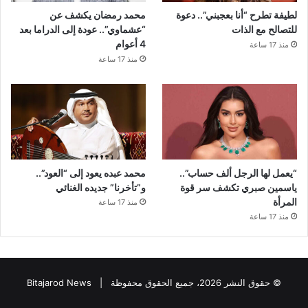
لطيفة تطرح “أنا بعجبني”.. دعوة
محمد رمضان يكشف عن
للتصالح مع الذات
“عشماوي”.. عودة إلى الدراما بعد
4 أعوام
منذ 17 ساعة
منذ 17 ساعة
“يعمل لها الرجل ألف حساب”..
محمد عبده يعود إلى “العود”..
ياسمين صبري تكشف سر قوة
و”تأخرنا” جديده الغنائي
المرأة
منذ 17 ساعة
منذ 17 ساعة
© حقوق النشر 2026، جميع الحقوق محفوظة |
Bitajarod News