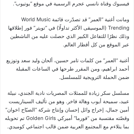
فيسبوك وقناة نانسي عجرم الرسمية في موقع “يوتيوب”.
ومانت أغنية “العمر” قد تصدّرت قائمة World Music
Trending (الموسيقى الأكثر تداولًا) في “تويتر” فور إطلاقها
وذلك نظرًا للتفاعل الكبير الذي حصلت عليه من الناشطين
عبر الموقع من كل أقطار العالم.
أغنية “العمر” من كلمات تامر حسين، ألحان وليد سعد وتوزيع
أحمد ابراهيم، ومن المقرر طرحها في الساعات المقبلة
ضمن الحملة الترويجية للمسلسل.
مسلسل ​سكر زيادة​ للممثلات المصريات نادية الجندي، نبيلة
عبيد، سميحة أيوب وهالة فاخر. وهو من تأليف السيناريست
أمين جمال، إخراج وائل إحسان وإنتاج شركة “الصبّاح اخوان”
وقصّته مقتسبة من “فورما” أميركي Golden Girls تم تحويله
بما يتلاءم مع المجتمع العربية ضمن قالب اجتماعي كوميدي.