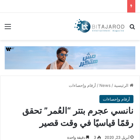
بحث عن
الق
الرئيسية
/
News
/
أرقام وإحصاءات
أرقام وإحصاءات
نانسي عجرم بتتر “العُمر” تحقق
رقمًا قياسيًا في وقت قصير
أبريل 23, 2020
3
دقيقة واحدة