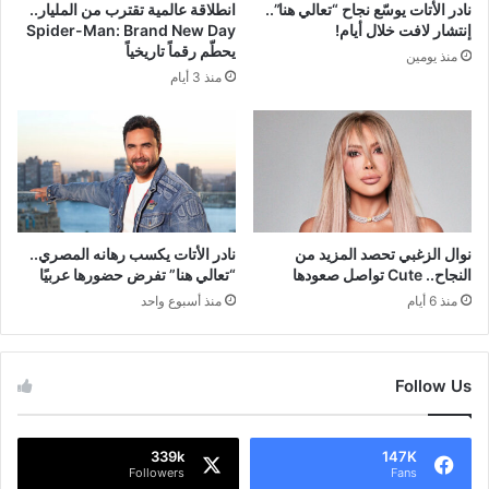
نادر الأتات يوسّع نجاح “تعالي هنا”..
انطلاقة عالمية تقترب من المليار..
إنتشار لافت خلال أيام!
Spider-Man: Brand New Day
يحطّم رقماً تاريخياً
منذ يومين
منذ 3 أيام
نوال الزغبي تحصد المزيد من
نادر الأتات يكسب رهانه المصري..
النجاح.. Cute تواصل صعودها
“تعالي هنا” تفرض حضورها عربيًا
منذ 6 أيام
منذ أسبوع واحد
Follow Us
339k
147K
Followers
Fans