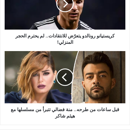
لم
يحترم
الحجر
المنزلي!
كريستيانو رونالدو يتعرّض للانتقادات.. لم يحترم الحجر
المنزلي!
قبل
ساعات
من
طرحه..
منة
فضالي
تتبرأ
من
مسلسلها
مع
قبل ساعات من طرحه.. منة فضالي تتبرأ من مسلسلها مع
هيثم
هيثم شاكر
شاكر