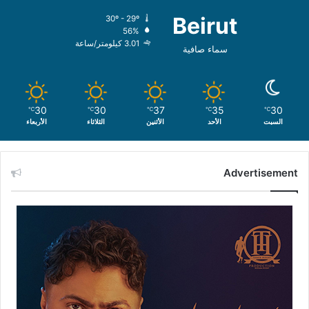
Beirut
30º - 29º
56%
3.01 كيلومتر/ساعة
سماء صافية
30
30
37
35
30
℃
℃
℃
℃
℃
السبت
الأحد
الأثنين
الثلاثاء
الأربعاء
Advertisement