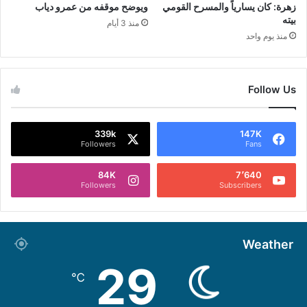
زهرة: كان يسارياً والمسرح القومي
ويوضح موقفه من عمرو دياب
بيته
منذ 3 أيام
منذ يوم واحد
Follow Us
339k
147K
Followers
Fans
84K
7٬640
Followers
Subscribers
Weather
29
℃