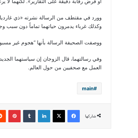
أو فرض رقابة دقيقة على التقارير». لكنهما لا ير
وورد في مقتطف من الرسالة نشرته «ذي غارديا
وكذلك غرباء يدمرون حياتهما تماماً دون سبب وجي
ووصفت الصحيفة الرسالة بأنها “هجوم غير مسبوق
وفي رسالتهما، قال الزوجان إن سياستهما الجديد
العمل مع صحفيين من حول العالم
.
main
فيسبوك
‫X
لينكدإن
بينتي
شاركها