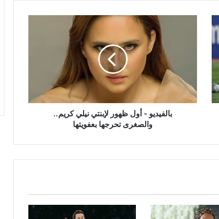
بالفيديو
-
أول
ظهور
لإبنتي
نيلي
كريم..
والصغرى
تحرجها
بعفويتها
بالفيديو - أول ظهور لإبنتي نيلي كريم..
والصغرى تحرجها بعفويتها