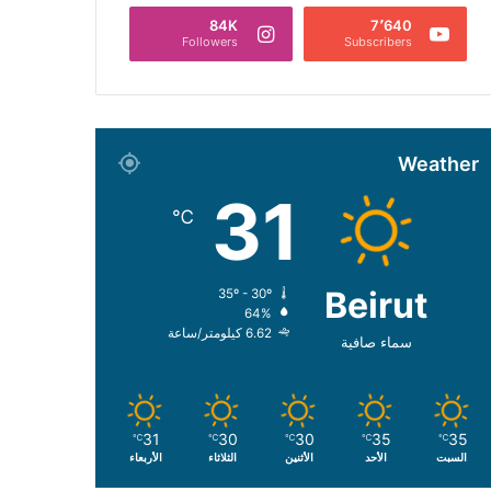
84K
7٬640
Followers
Subscribers
Weather
31
℃
Beirut
35º - 30º
64%
6.62 كيلومتر/ساعة
سماء صافية
31
30
30
35
35
℃
℃
℃
℃
℃
السبت
الأحد
الأثنين
الثلاثاء
الأربعاء