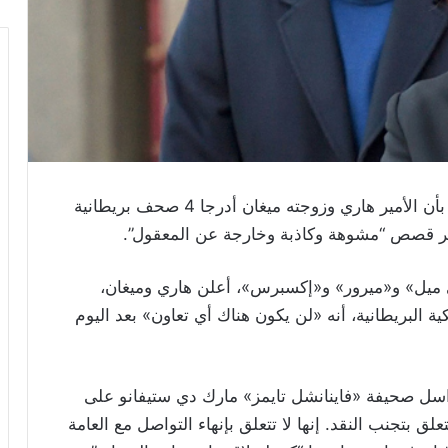
أفادت وسائل إعلام بريطانية بأن الأمير هاري وزوجته ميغان أدرجا 4 صحف بريطانية
بنشر قصص “مشوهة وكاذبة وخارجة عن المعقول”.
يل» و«ميرور» و«إكسبرس»، أعلن هاري وميغان،
كية البريطانية، أنه «لن يكون هناك أي تعاون» بعد اليوم
اسل صحيفة «فاينانشل تايمز» مارك دي ستيفانو على
لق بتجنب النقد. إنها لا تتعلق بإنهاء التواصل مع العامة