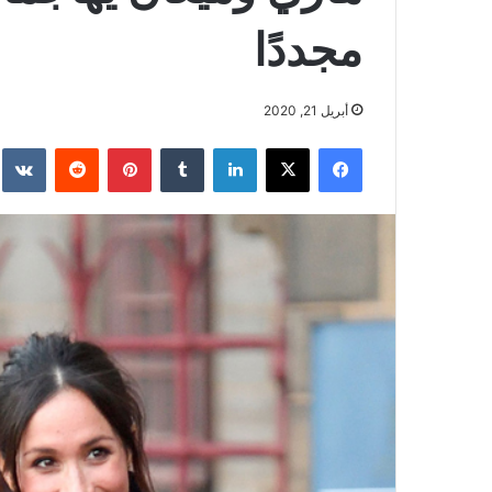
مجددًا
أبريل 21, 2020
فيسبوك
‫X
لينكدإن
بينتيريست