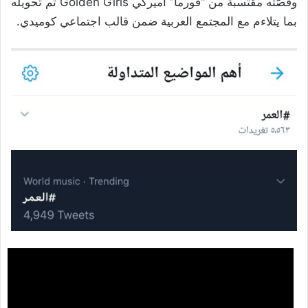
وقصّته مقتسبة من “فورما” أميركي Golden Girls تم تحويله
بما يتلاءم مع المجتمع العربية ضمن قالب اجتماعي كوميدي.