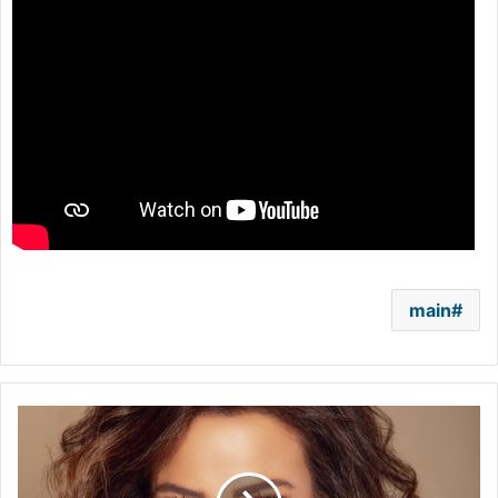
main
كارول
سماحة:
لهذا
السبب