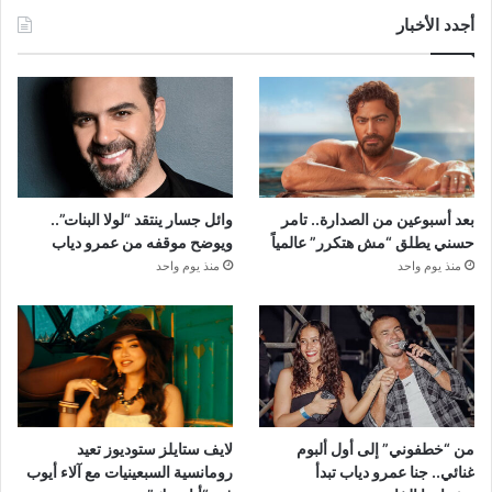
أجدد الأخبار
بعد أسبوعين من الصدارة.. تامر
وائل جسار ينتقد “لولا البنات”..
حسني يطلق “مش هتكرر” عالمياً
ويوضح موقفه من عمرو دياب
منذ يوم واحد
منذ يوم واحد
من “خطفوني” إلى أول ألبوم
لايف ستايلز ستوديوز تعيد
غنائي.. جنا عمرو دياب تبدأ
رومانسية السبعينيات مع آلاء أيوب