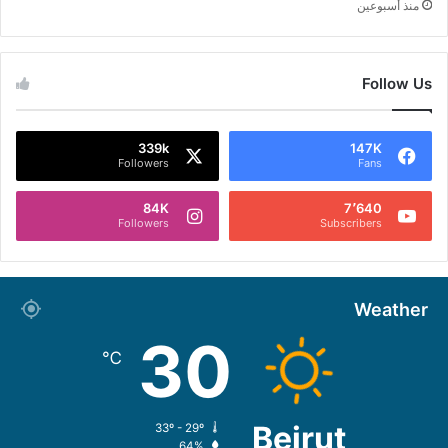
منذ أسبوعين
Follow Us
339k
147K
Followers
Fans
84K
7٬640
Followers
Subscribers
Weather
30
℃
Beirut
33º - 29º
64%