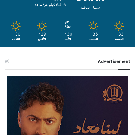
6.4 كيلومتر/ساعة
سماء صافية
30
29
30
36
33
℃
℃
℃
℃
℃
الجمعة
السبت
الأحد
الأثنين
الثلاثاء
Advertisement