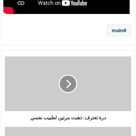
main
درة
تعترف:
ذهبت
مرتين
لطبيب
نفسي
درة تعترف: ذهبت مرتين لطبيب نفسي
الأمير