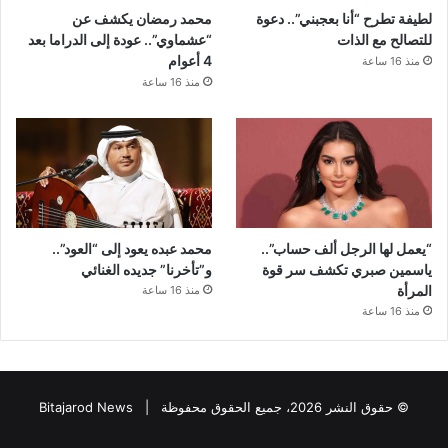
لطيفة تطرح “أنا بعجبني”.. دعوة
محمد رمضان يكشف عن
للتصالح مع الذات
“عشماوي”.. عودة إلى الدراما بعد
4 أعوام
منذ 16 ساعة
منذ 16 ساعة
“يعمل لها الرجل ألف حساب”..
محمد عبده يعود إلى “العود”..
ياسمين صبري تكشف سر قوة
و”تأخرنا” جديده الغنائي
المرأة
منذ 16 ساعة
منذ 16 ساعة
© حقوق النشر 2026، جميع الحقوق محفوظة |
Bitajarod News