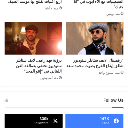
السبعينيات مع آلاء أيوب في “أنا
أربع أغنيات تفتتح بها موسم الصيف
جنبك”
منذ 7 أيام
منذ يومين
“رقصينا”.. لايف ستايلز ستوديوز
برؤية فهد زاهد.. لايف ستايلز
تطلق إيقاع الفرح بصوت محمد سعد
ستوديوز تحتفي بعمالقة الفن
اللبناني في “إنتو المجد”
منذ أسبوع واحد
منذ أسبوعين
Follow Us
339k
147K
Followers
Fans