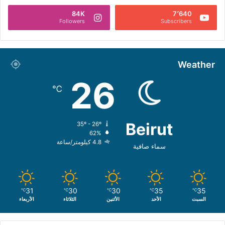
84K
7٬640
Followers
Subscribers
Weather
26
℃
Beirut
35º - 26º
62%
4.8 كيلومتر/ساعة
سماء صافية
31
30
30
35
35
℃
℃
℃
℃
℃
السبت
الأحد
الأثنين
الثلاثاء
الأربعاء