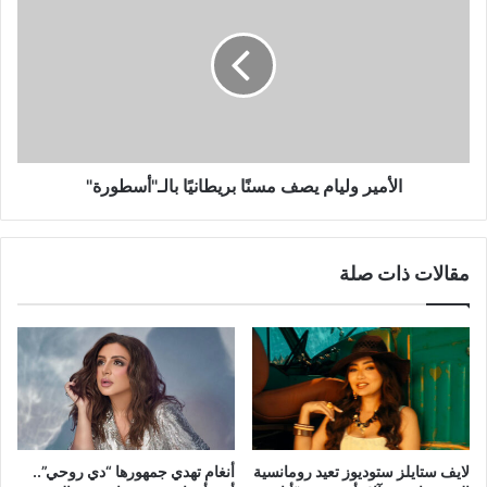
وليام
يصف
مسنًا
بريطانيًا
بالـ"أسطورة"
الأمير وليام يصف مسنًا بريطانيًا بالـ"أسطورة"
مقالات ذات صلة
لايف ستايلز ستوديوز تعيد رومانسية
أنغام تهدي جمهورها “دي روحي”..