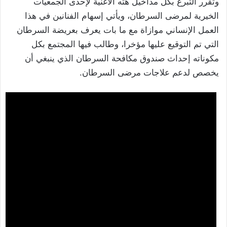
وتقرر التبرع بكل مداخيل هته الأغنية لإحدى الجمعيات
الخيرية لمرضى السرطان، ويأتي إسهام الفنانين في هذا
العمل الإنساني موازاة مع ما بات يعرف بعريضة السرطان
التي تم التوقيع عليها مؤخرا، وطالب فيها المجتمع بكل
مكوناته إحداث صندوق مكافحة السرطان الذي ينبغي أن
يخصص لدعم علاجات مرضى السرطان.