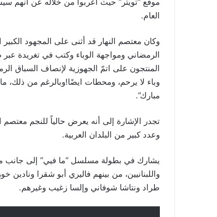
موقع “تويتر” حيث أعربوا من خلاله عن أنهم سيش
العام.
وكان معتصم النهار قد أثنى على المجهود الكبير ا
الرمضاني ومواجهة الوباء وكتب في تغريدة عبر ص
المنتجون على اتمّ الجهوزية لإنصاف السباق الر
وباء لا يرحم، ومحطات ايضًا!وبالرغم من ذلك، م
مبارك”.
تجدر الإشارة إلى أنه يعرض حالياً للنجم معتصم ا
وعدد كبير من البلدان العربية.
يشارك في بطولة مسلسل “ما فيي” إلى جانب معت
واللبنانيين، من بينهم فاليري أبو شقرا ونادين خ
طراد ونتاشا شوفاني وإلسا زغيب وغيرهم.