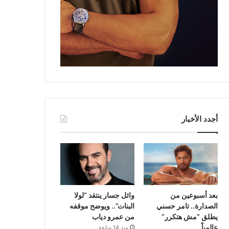
أجدد الأخبار
بعد أسبوعين من
وائل جسار ينتقد “لولا
الصدارة.. تامر حسني
البنات”.. ويوضح موقفه
يطلق “مش هتكرر”
من عمرو دياب
عالمياً
منذ 14 ساعة