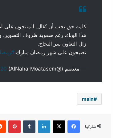
كلمة حق يجب أن تُقال. المنتجون على ات
هذا الوباء، رغم صعوبة ظروف التصوير. وب
زال التعاون سر النجاح.
تصبحون على شهر رمضان مبارك.
#رمضان20
— معتصم (@AlNaharMoatasem)
020
main
فيسبوك
‫X
لينكدإن
بينتي
شاركها