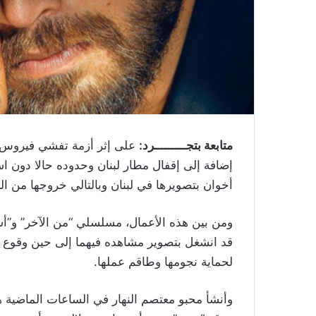
متابعة بتجـــــــــرد:
على إثر أزمة تفشي فيروس كورو
إضافة إلى إقفال مطار لبنان وحدوده حالا دون ا
أخوان بتصويرها في لبنان وبالتالي خروجها من ا
ومن بين هذه الأعمال، مسلسلي “من الآخر” و”أسو
قد انشغل بتصوير مشاهده فيهما إلى حين وقوع أز
لحماية نجومها وطاقم عملها.
وأنشأ محبو معتصم النهار في الساعات الماضية ه