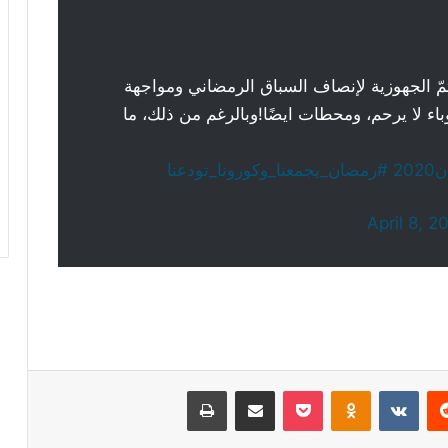
مّ الجهوزية لإنصاف السباق الرمضاني ومواجهة
اء لا يرحم، ومحطات ايضًا!وبالرغم من ذلك، ما
20
#رمضان_يجمعنا_وكورونا_تودعنا
April 8, 2
ريست
Odnoklassniki
‫Pocket
مشاركة عبر البريد
طباعة