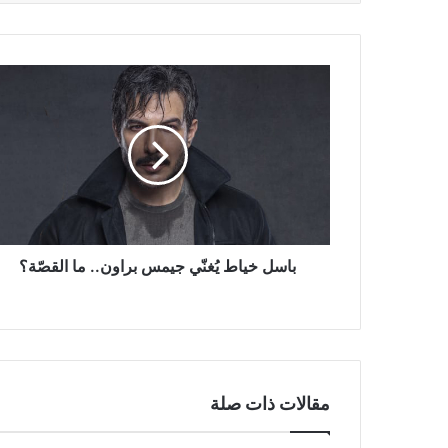
باسل
خياط
يُغنّي
جيمس
براون..
ما
القصّة؟
باسل خياط يُغنّي جيمس براون.. ما القصّة؟
مقالات ذات صلة