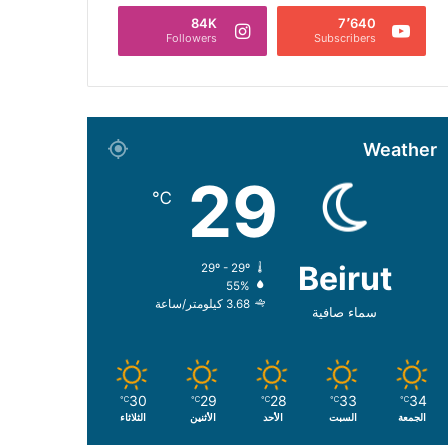
84K
7٬640
Followers
Subscribers
Weather
29
℃
Beirut
29º - 29º
55%
3.68 كيلومتر/ساعة
سماء صافية
30
29
28
33
34
℃
℃
℃
℃
℃
الجمعة
السبت
الأحد
الأثنين
الثلاثاء