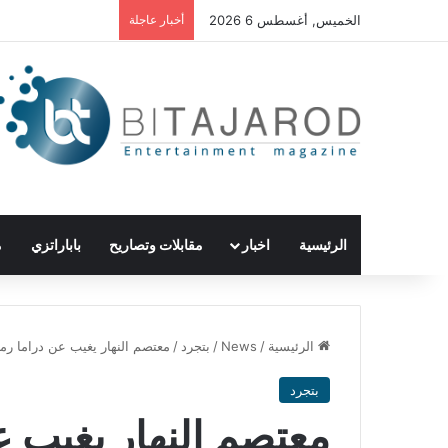
الخميس, أغسطس 6 2026
أخبار عاجلة
الرئيسية
اخبار
مقابلات وتصاريح
باباراتزي
م
الرئيسية
/
News
/
بتجرد
/
معتصم النهار يغيب عن دراما رمضان 2020.. والجمهور: س
بتجرد
معتصم النهار يغيب 