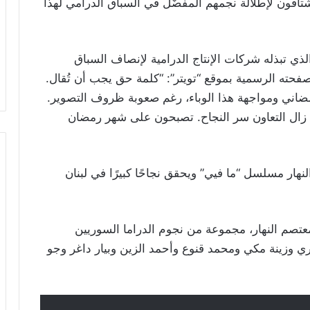
تاقون لإطلالة نجمهم المفضّل في السباق الدرامي لهذا
لذي تبذله شركات الإنتاج الدرامية لإنصاف السباق
فحته الرسمية بموقع “تويتر”: “كلمة حق يجب أن تُقال.
مضاني ومواجهة هذا الوباء، رغم صعوبة ظروف التصوير.
ا زال التعاون سر النجاح. تصبحون على شهر رمضان
لنهار مسلسل “ما فيي” ويحقق نجاحًا كبيرًا في لبنان
صم النهار، مجموعة من نجوم الدراما السوريين
وري وزينة مكي ومحمد قنوع وأحمد الزين وبيار داغر وجو