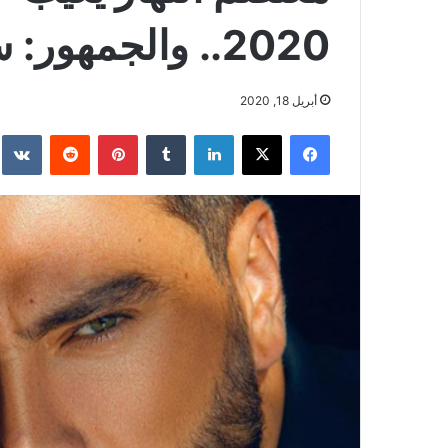
2020.. والجمهور: سنشتاق لك
أبريل 18, 2020
فيسبوك
‫X
لينكدإن
بينتيريست