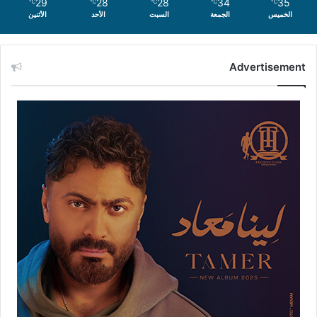
29
28
28
34
35
℃
℃
℃
℃
℃
الخميس
الجمعة
السبت
الأحد
الأثنين
Advertisement