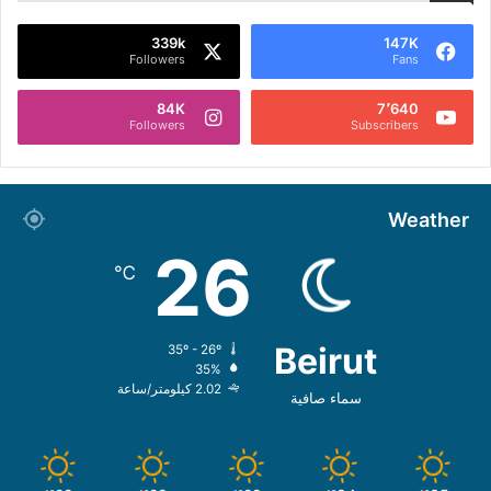
339k
147K
Followers
Fans
84K
7٬640
Followers
Subscribers
Weather
26
℃
Beirut
35º - 26º
35%
2.02 كيلومتر/ساعة
سماء صافية