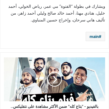
ويشارك في بطولة “الفتوة” مي عمر، رياض الخولي، أحمد
خليل، هنادي مهنا، أحمد خالد صالح وليلي أحمد زاهر، من
تأليف هاني سرحان، وإخراج حسين المنباوي
.
main
بالفيديو
-
"بتاع
كله"
ضمن
الأكثر
مشاهدة
على
نتفليكس..
وكمامة
بالفيديو - "بتاع كله" ضمن الأكثر مشاهدة على نتفليكس..