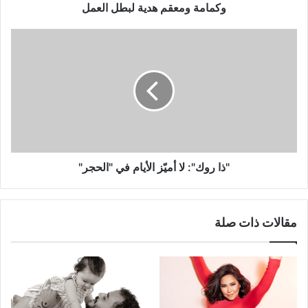
ومعقم
وكمامة ومعقم هدية لبطل العمل
هدية
لبطل
"ذا
العمل
روك":
لا
أميّز
الأيام
في
"الحجر"
"ذا روك": لا أميّز الأيام في "الحجر"
مقالات ذات صلة