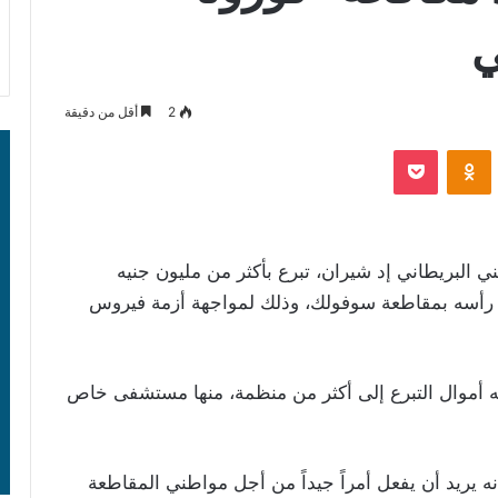
ي
2
أقل من دقيقة
‫Pocket
Odnoklassniki
ني البريطاني إد شيران، تبرع بأكثر من مليون جنيه
 رأسه بمقاطعة سوفولك، وذلك لمواجهة أزمة فيروس
يه أموال التبرع إلى أكثر من منظمة، منها مستشفى خاص
ب من شيران (البالغ 29 عاماً): إنه يريد أن يفعل أمراً جيداً من أجل مواطني المقاطعة