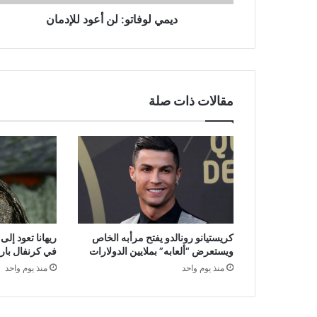
ديمي لوفاتو: لن أعود للإدمان
مقالات ذات صلة
كريستيانو رونالدو يفتح مرأبه الخاص
ريهانا تعود إل
ويستعرض “ألعابه” بملايين الدولارات
في كرنفال بار
منذ يوم واحد
منذ يوم واحد