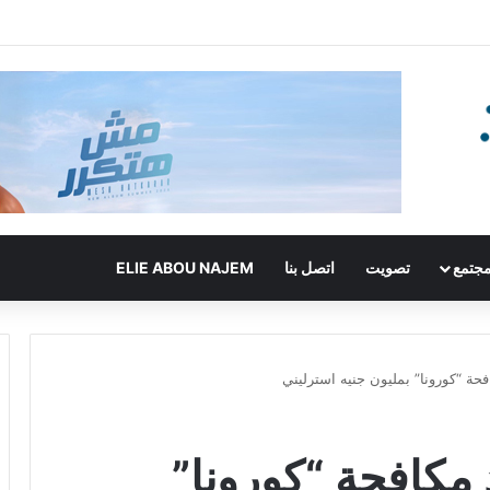
جتمع
تصويت
اتصل بنا
ELIE ABOU NAJEM
حة “كورونا” بمليون جنيه استرليني
مكافحة “كورونا”