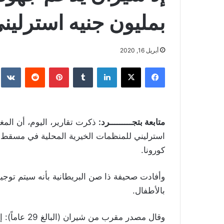
بمليون جنيه استرلين
أبريل 16, 2020
فيسبوك
‫X
لينكدإن
بينتيريست
متابعة بتجـــــــــرد:
ذكرت تقارير، اليوم، أن المغ
استرليني للمنظمات الخيرية المحلية في مسقط
كورونا.
وأفادت صحيفة ذا صن البريطانية بأنه سيتم توج
بالأطفال.
وقال مصدر مقر