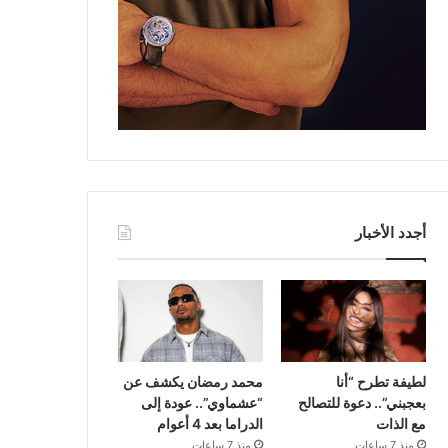
أجدد الأخبار
لطيفة تطرح “أنا
محمد رمضان يكشف عن
بعجبني”.. دعوة للتصالح
“عشماوي”.. عودة إلى
مع الذات
الدراما بعد 4 أعوام
منذ 7 ساعات
منذ 7 ساعات