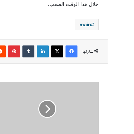
خلال هذا الوقت الصعب.
main
فيسبوك
‫X
لينكدإن
بينتي
شاركها
ديمي
لوفاتو:
لن
أعود
للإدمان