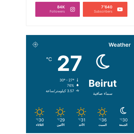
84K
7٬640
Followers
Subscribers
Weather
27
℃
Beirut
30º - 27º
76%
3.57 كيلومتر/ساعة
سماء صافية
30
29
31
36
30
℃
℃
℃
℃
℃
الجمعة
السبت
الأحد
الأثنين
الثلاثاء