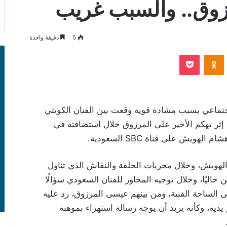
وق.. والسبب غريب
5
دقيقة واحدة
‫Pocket
Odnoklassniki
تماعي بسبب مشادة قوية وقعت بين الفنان الكويتي
ر تهكم الأخير على المرزوق خلال استضافته في
 هشام الهويش على قناة
SBC
السعودية.
لهويش، وخلال مجريات الحلقة والنقاش الذي تناول
ن حاليًا، وخلال توجيه المحاور للفنان السعودي سؤالًا
الساحة الفنية، ومن بينهم عيسى المرزوق، رد عليه
ديه، وكأنه يريد أن يوجه رسالة استهزاء بموهبة