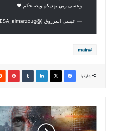
وعسى ربي يهديكم ويصلحكم ♥️
— عيسى المرزوق (@ESA_almarzoug)
main
فيسبوك
‫X
لينكدإن
بينتي
شاركها
بالفيديو
-
جرعة
خيال