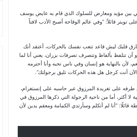
اعي بين مؤيد ومعارض للسلوك الذي قام به عايض يوسف
 تويتر قائلاً: “وفي عالم الوقاحة أصبح الأدب لافتاً
ارق قلبك ليش قاعد تتعب نفسك بالحركات، أعتقد أنك
ن تتلفظ بألفاظ وتتصرف تصرفات بزران، يعني أنا لما
، لأن بالنهاية هو إنسان وفي ناس تحبه وأنا أحترمه
الآن أنت كرجل هل هذه الحركات تليق برجولتك”.
 طرفه على تغريدة المرزوق عبر حاسبه على إنستغرام،
ة لا أكثر، أما من ناحية الرجولة التي ذكرها المرزوق في
قائلًا: “أنا لم أتكلم وسأرتدي الكمامة ومعقم يدين لأن