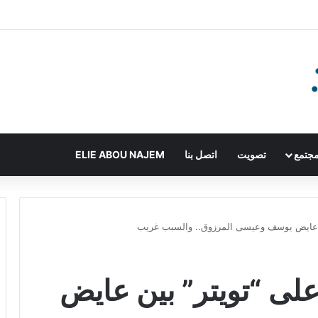
جتمع
تصويت
اتصل بنا
ELIE ABOU NAJEM
ن عايض يوسف وعيسى المرزوق.. والسبب غريب
لى “تويتر” بين عايض