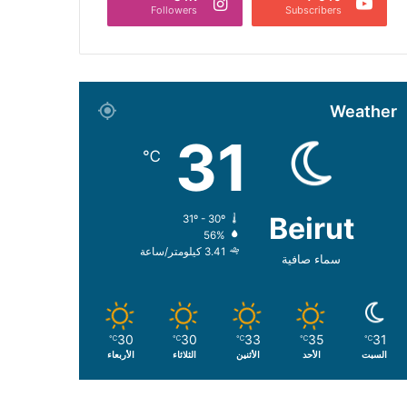
Followers
Subscribers
Weather
31
℃
Beirut
31º - 30º
56%
3.41 كيلومتر/ساعة
سماء صافية
30
30
33
35
31
℃
℃
℃
℃
℃
السبت
الأحد
الأثنين
الثلاثاء
الأربعاء