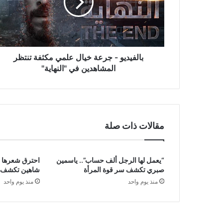
علمي
مكثفة
تنتظر
المشاهدين
في
"النهاية"
بالفيديو - جرعة خيال علمي مكثفة تنتظر
المشاهدين في "النهاية"
مقالات ذات صلة
“يعمل لها الرجل ألف حساب”.. ياسمين
احترق شعرها في
صبري تكشف سر قوة المرأة
شاهين تكشف 
منذ يوم واحد
منذ يوم واحد