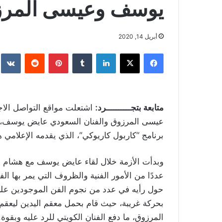
يوسف وعيسى المرز
أبريل 14, 2020
فيسبوك
‫X
لينكدإن
بينتيريست
متابعة بتجــــــــــرد:
اشتعلت مواقع التواصل الاج
عيسى المرزوق والفنان السعودي عايض يوسف، إث
برنامج “كاربول كاريوكي”، الذي يقدمه الإعلامي
وبدأت الأزمة خلال لقاء عايض يوسف مع هشام ا
عددًا من الأمور الفنية والظروف التي يمر بها الف
حول رأيه في عدد من نجوم الفن الموجودين على 
بحركة غريبة، حيث قام بحمل معقم اليدين ليعقم ي
المرزوق، ما دفع الفنان الكويتي للرد عليه وبقوة.