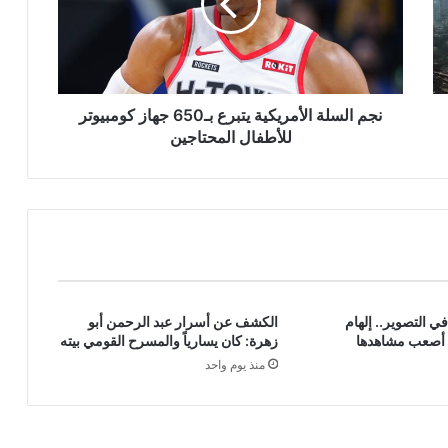
بـ650
جهاز
كومبيوتر
للأطفال
المحتاجين
نجم السلة الأمريكية يتبرع بـ650 جهاز كومبيوتر
للأطفال المحتاجين
 التصوير.. إلهام
الكشف عن أسرار عبد الرحمن أبو
أصعب مشاهدها
زهرة: كان يسارياً والمسرح القومي بيته
منذ يوم واحد