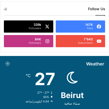
Follow Us
339k
147K
Followers
Fans
84K
7٬640
Followers
Subscribers
Weather
27
℃
Beirut
27º - 27º
65%
4.64 كيلومتر/ساعة
سماء صافية