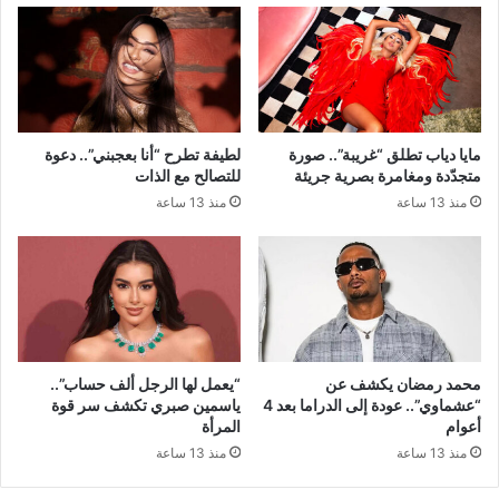
مايا دياب تطلق “غريبة”.. صورة
لطيفة تطرح “أنا بعجبني”.. دعوة
متجدّدة ومغامرة بصرية جريئة
للتصالح مع الذات
منذ 13 ساعة
منذ 13 ساعة
محمد رمضان يكشف عن
“يعمل لها الرجل ألف حساب”..
“عشماوي”.. عودة إلى الدراما بعد 4
ياسمين صبري تكشف سر قوة
أعوام
المرأة
منذ 13 ساعة
منذ 13 ساعة