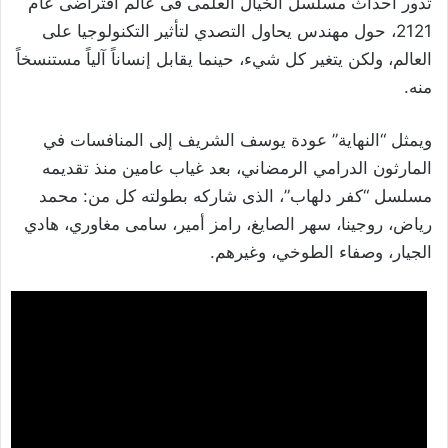
تدور أحداث مسلسل الخيال العلمى فى عالم افتراضى عام
2121، حول مهندس يحاول التصدي لتأثير التكنولوجيا على
العالم، ولكن يتغير كل شيء، حينما يقابل إنساناً آلياً مستنسخاً
منه.
ويمثل “النهاية” عودة يوسف الشريف إلى المنافسات في
المارثون الدرامي الرمضاني، بعد غياب عامين منذ تقديمه
مسلسل “كفر دلهاب”، الذى شاركه بطولته كل من: محمد
رياض، روجينا، سهر الصايغ، رامز أمير، سامى مغاوري، هادي
الجيار، وصفاء الطوخي، وغيرهم.