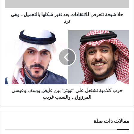
بالتجميل..
وهي
ترد
حلا شيحة تتعرض للانتقادات بعد تغير شكلها بالتجميل.. وهي
ترد
حرب
كلامية
تشتعل
على
"تويتر"
بين
عايض
يوسف
وعيسى
المرزوق..
حرب كلامية تشتعل على "تويتر" بين عايض يوسف وعيسى
والسبب
المرزوق.. والسبب غريب
غريب
مقالات ذات صلة