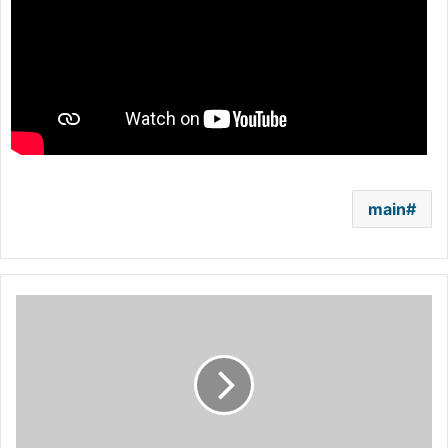
main
حلا
شيحة
تتعرض
للانتقادات
بعد
تغير
شكلها