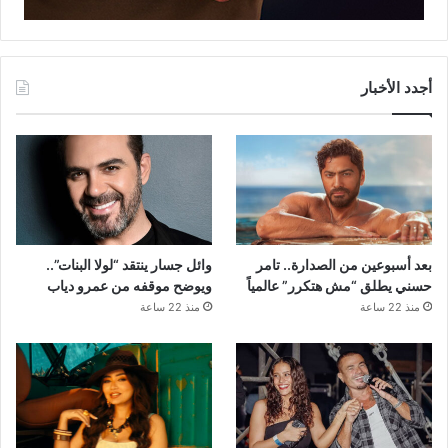
أجدد الأخبار
بعد أسبوعين من الصدارة.. تامر
وائل جسار ينتقد “لولا البنات”..
حسني يطلق “مش هتكرر” عالمياً
ويوضح موقفه من عمرو دياب
منذ 22 ساعة
منذ 22 ساعة