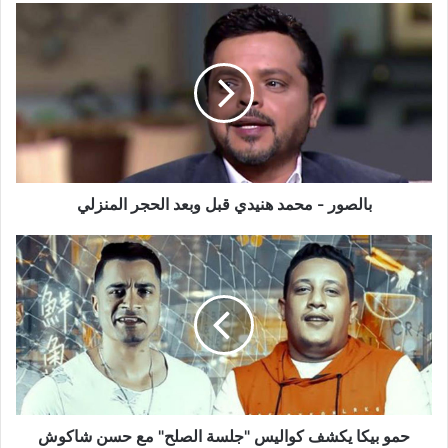
بالصور
-
محمد
هنيدي
قبل
وبعد
الحجر
المنزلي
بالصور - محمد هنيدي قبل وبعد الحجر المنزلي
حمو
بيكا
يكشف
كواليس
"جلسة
الصلح"
مع
حسن
شاكوش
حمو بيكا يكشف كواليس "جلسة الصلح" مع حسن شاكوش