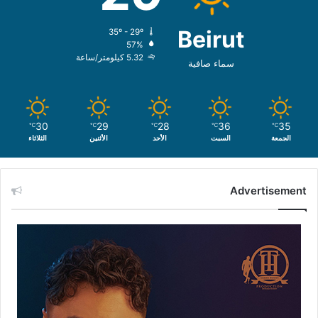
Beirut
35º - 29º
57%
5.32 كيلومتر/ساعة
سماء صافية
30
29
28
36
35
℃
℃
℃
℃
℃
الجمعة
السبت
الأحد
الأثنين
الثلاثاء
Advertisement