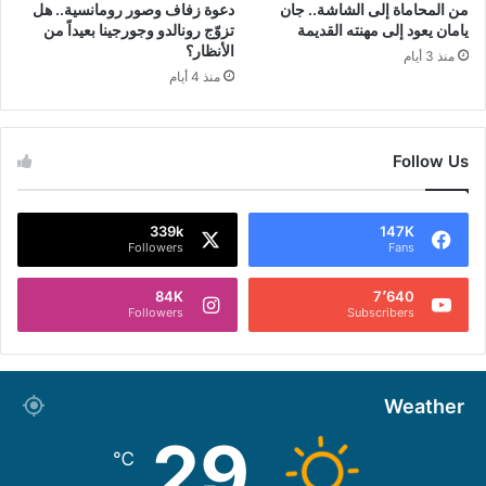
من المحاماة إلى الشاشة.. جان
دعوة زفاف وصور رومانسية.. هل
يامان يعود إلى مهنته القديمة
تزوّج رونالدو وجورجينا بعيداً من
الأنظار؟
منذ 3 أيام
منذ 4 أيام
Follow Us
339k
147K
Followers
Fans
84K
7٬640
Followers
Subscribers
Weather
29
℃