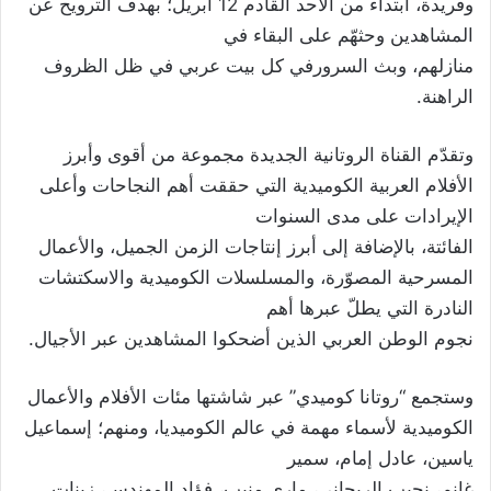
وفريدة، ابتداءً من الأحد القادم 12 أبريل؛ بهدف الترويح عن
المشاهدين وحثهّم على البقاء في
منازلهم، وبث السرورفي كل بيت عربي في ظل الظروف
الراهنة.
وتقدّم القناة الروتانية الجديدة مجموعة من أقوى وأبرز
الأفلام العربية الكوميدية التي حققت أهم النجاحات وأعلى
الإيرادات على مدى السنوات
الفائتة، بالإضافة إلى أبرز إنتاجات الزمن الجميل، والأعمال
المسرحية المصوّرة، والمسلسلات الكوميدية والاسكتشات
النادرة التي يطلّ عبرها أهم
نجوم الوطن العربي الذين أضحكوا المشاهدين عبر الأجيال.
وستجمع “روتانا كوميدي” عبر شاشتها مئات الأفلام والأعمال
الكوميدية لأسماء مهمة في عالم الكوميديا، ومنهم؛ إسماعيل
ياسين، عادل إمام، سمير
غانم، نجيب الريحاني، ماري منيب، فؤاد المهندس، زينات