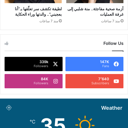
أزمة صحية مفاجئة.. منة شلبي إلى
لطيفة تكشف سر تعلّقها بـ”أنا
غرفة العمليات
بعجبني”.. والدتها وراء الحكاية
منذ 7 ساعات
منذ 7 ساعات
Follow Us
339k
147K
Followers
Fans
84K
7٬640
Followers
Subscribers
Weather
35
℃