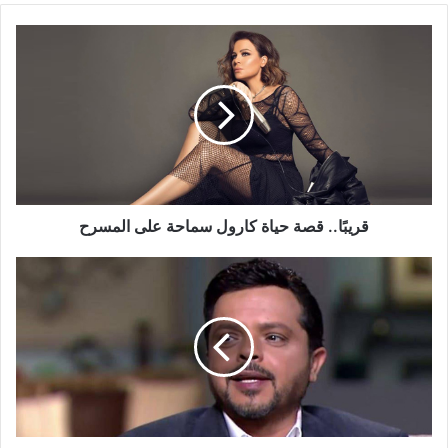
قريبًا..
قصة
حياة
كارول
سماحة
على
المسرح
قريبًا.. قصة حياة كارول سماحة على المسرح
بالصور
-
محمد
هنيدي
قبل
وبعد
الحجر
المنزلي