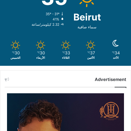
Beirut
35º - 31º
41%
2.32 كيلومتر/ساعة
سماء صافية
30
30
33
37
34
℃
℃
℃
℃
℃
الأحد
الأثنين
الثلاثاء
الأربعاء
الخميس
Advertisement