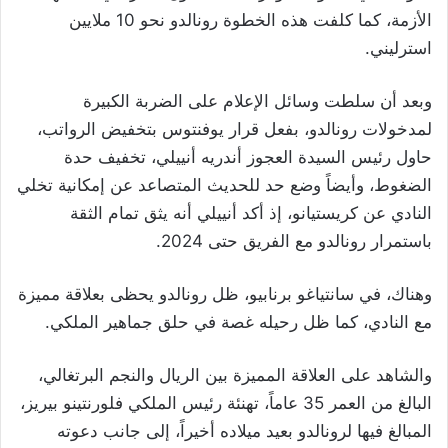
الأزمة، كما كلفت هذه الخطوة رونالدو نحو 10 ملايين
استرليني.
وبعد أن سلطت وسائل الإعلام على الضربة الكبيرة
لمدخولات رونالدو، بفعل قرار يوفنتوس بتخفيض الرواتب،
حاول رئيس السيدة العجوز أندريه أنييلي، تخفيف حدة
الضغوط، وأيضاً وضع حد للحديث المتصاعد عن إمكانية تخلي
النادي عن كريستيانو، إذ أكد أنييلي أنه يثق تمام الثقة
باستمرار رونالدو مع الفريق حتى 2024.
وهناك، في سانتياغو برنابيو، ظل رونالدو يحظى بعلاقة مميزة
مع النادي، كما ظل رحيله غصة في حلق جماهير الملكي.
والشاهد على العلاقة المميزة بين الريال والنجم البرتغالي،
البالغ من العمر 35 عاماً، تهنئة رئيس الملكي فلورنتينو بيريز،
المبالغ فيها لرونالدو بعيد ميلاده أخيراً، إلى جانب دعوته