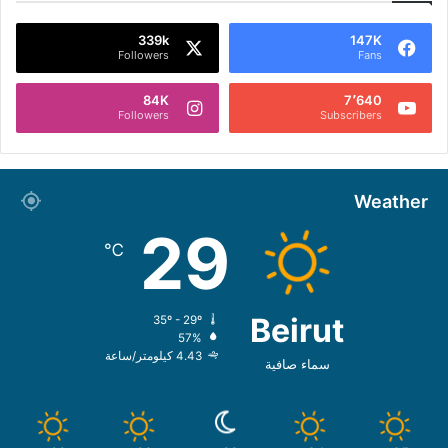
339k
147K
Followers
Fans
84K
7٬640
Followers
Subscribers
Weather
29
℃
Beirut
35º - 29º
57%
4.43 كيلومتر/ساعة
سماء صافية