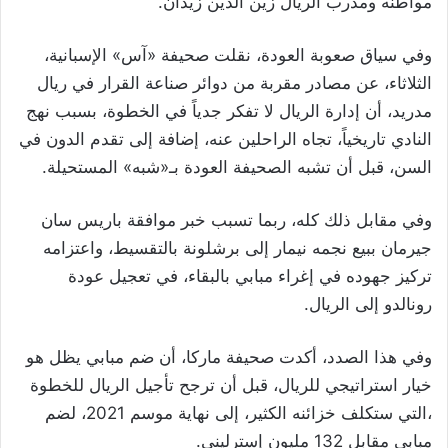
مواطنه ومدرب الريال زين الدين زيدان.
وفي سياق صعوبة العودة، نقلت صحيفة «آس» الإسبانية،
الثلاثاء، عن مصادر مقربة من دوائر صناعة القرار في ريال
مدريد، أن إدارة الريال لا تفكر جدياً في الخطوة، بسبب نهج
النادي تاريخياً، تجاه الراحلين عنه، إضافة إلى تقدم الدون في
السن، قبل أن تشبه الصحيفة العودة بـ«شبه» المستحيلة.
وفي مقابل ذلك كله، ربما تسبب خبر موافقة باريس سان
جيرمان ببيع نجمه نيمار إلى برشلونة بالتقسيط، واعتزامه
تركيز جهوده في إغراء مبابي بالبقاء، في تعجيل عودة
رونالدو إلى الريال.
وفي هذا الصدد، أكدت صحيفة ماركا، أن ضم مبابي يظل هو
خيار استراتيجي للريال، قبل أن ترجح تأجيل الريال للخطوة
،التي ستكلف خزائنه الكثير، إلى نهاية موسم 2021، لضم
مبابي مقابل 132 مليون إسترليني.