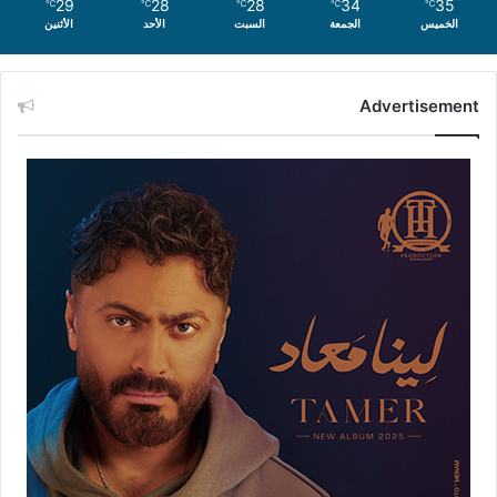
29
28
28
34
35
℃
℃
℃
℃
℃
الخميس
الجمعة
السبت
الأحد
الأثنين
Advertisement