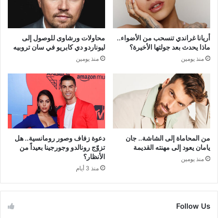
أريانا غراندي تنسحب من الأضواء..
محاولات ورشاوى للوصول إلى
ماذا يحدث بعد جولتها الأخيرة؟
ليوناردو دي كابريو في سان تروبيه
منذ يومين
منذ يومين
من المحاماة إلى الشاشة.. جان
دعوة زفاف وصور رومانسية.. هل
يامان يعود إلى مهنته القديمة
تزوّج رونالدو وجورجينا بعيداً من
الأنظار؟
منذ يومين
منذ 3 أيام
Follow Us