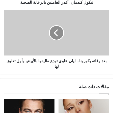
نيكول كيدمان: أقدر العاملين بالرعاية الصحية
بعد
وفاته
بكورونا..
ليلى
علوي
تودع
طليقها
بالأبيض
وأول
تعليق
بعد وفاته بكورونا.. ليلى علوي تودع طليقها بالأبيض وأول تعليق
لها
لها
مقالات ذات صلة