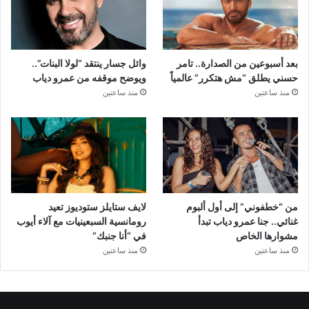
بعد أسبوعين من الصدارة.. تامر
وائل جسار ينتقد “لولا البنات”..
حسني يطلق “مش هتكرر” عالمياً
ويوضح موقفه من عمرو دياب
منذ ساعتين
منذ ساعتين
من “خطفوني” إلى أول ألبوم
لايف ستايلز ستوديوز تعيد
غنائي.. جنا عمرو دياب تبدأ
رومانسية السبعينيات مع آلاء أيوب
مشوارها الخاص
في “أنا جنبك”
منذ ساعتين
منذ ساعتين