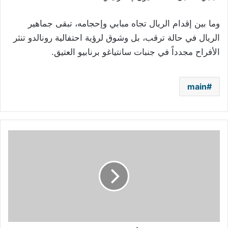
وما بين إقدام الريال تجاه مبابي وإحجامه، تبقى جماهير
الريال في حالة ترقب، بل وشوق لرؤية احتفالية رونالدو تنثر
الأفراح مجدداً في جنبات سانتياغو برنابيو العتيق.
main
نيكول
كيدمان:
أقدر
العاملين
بالرعاية
الصحية