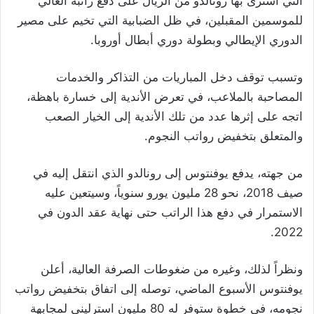
التي اشترى بها رونالدو من الريال على دفع راتبه العالي
للموسمين المقبلين، في ظل الضبابية التي تخيم على مصير
الدوري الإيطالي وبطولة دوري أبطال أوروبا.
وتسبب توقف دخل المباريات من التذاكر والخدمات
المصاحبة بالملاعب، في تعرض الأندية إلى خسارة باهظة،
اتجه على إثرها عدد من تلك الأندية إلى الخيار الصعب
والمتعلق بتخفيض رواتب النجوم.
من جهته، يدفع يوفنتوس إلى رونالدو الذي انتقل إليه في
صيف 2018، نحو 28 مليون يورو سنوياً، وسيتعين عليه
الاستمرار في دفع هذا الراتب حتى نهاية عقد الدون في
2022.
ونظراً لذلك، وغيره من ضغوطات الصرفة العالية، أعلن
يوفنتوس الأسبوع الماضي، توصله إلى اتفاق بتخفيض رواتب
نجومه، في خطوة ستوفر له 80 مليون استرليني لمجابهة