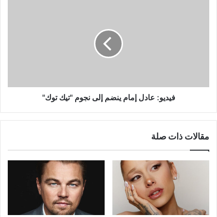
فيديو:
عادل
إمام
ينضم
إلى
نجوم
"تيك
توك"
فيديو: عادل إمام ينضم إلى نجوم "تيك توك"
مقالات ذات صلة