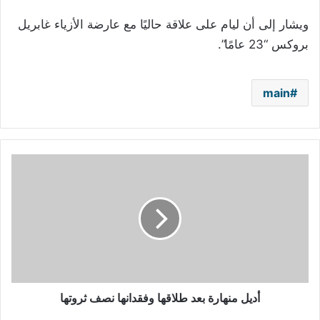
ويشار إلى أن ليام على علاقة حاليًا مع عارضة الأزياء غابريل
بروكس “23 عامًا”.
main
أديل
منهارة
بعد
طلاقها
وفقدانها
نصف
ثروتها
أديل منهارة بعد طلاقها وفقدانها نصف ثروتها