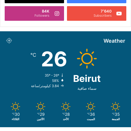
84K
7٬640
Followers
Subscribers
Weather
26
℃
Beirut
35º - 26º
58%
3.84 كيلومتر/ساعة
سماء صافية
30
29
28
36
35
℃
℃
℃
℃
℃
الجمعة
السبت
الأحد
الأثنين
الثلاثاء