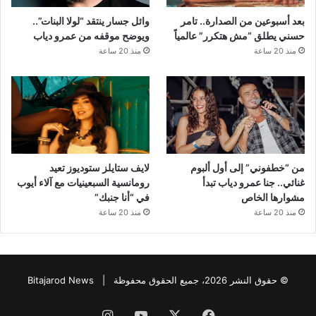
بعد أسبوعين من الصدارة.. تامر
وائل جسار ينتقد “لولا البنات”..
حسني يطلق “مش هتكرر” عالمياً
ويوضح موقفه من عمرو دياب
منذ 20 ساعة
منذ 20 ساعة
من “خطفوني” إلى أول ألبوم
لايف ستايلز ستوديوز تعيد
غنائي.. جنا عمرو دياب تبدأ
رومانسية السبعينيات مع آلاء أيوب
مشوارها الخاص
في “أنا جنبك”
منذ 20 ساعة
منذ 20 ساعة
© حقوق النشر 2026، جميع الحقوق محفوظة |
Bitajarod News
فيسبوك
‫X
‫YouTube
انستقرام