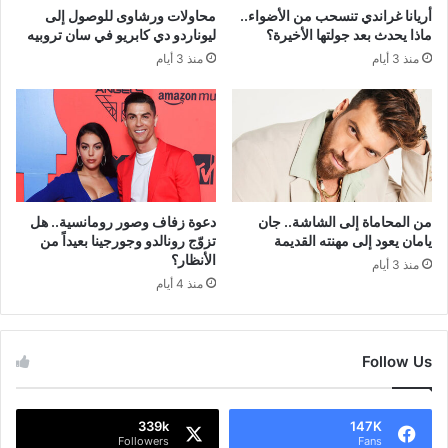
أريانا غراندي تنسحب من الأضواء..
محاولات ورشاوى للوصول إلى
ماذا يحدث بعد جولتها الأخيرة؟
ليوناردو دي كابريو في سان تروبيه
منذ 3 أيام
منذ 3 أيام
من المحاماة إلى الشاشة.. جان
دعوة زفاف وصور رومانسية.. هل
يامان يعود إلى مهنته القديمة
تزوّج رونالدو وجورجينا بعيداً من
الأنظار؟
منذ 3 أيام
منذ 4 أيام
Follow Us
339k
147K
Followers
Fans