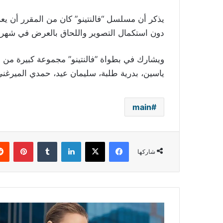
يذكر أن مسلسل “فالنتينو” كان من المقرر أن ي
دون استكمال التصوير واللحاق بالعرض في شهر رم
ويشارك في بطواة ‎”‎فالنتينو” مجموع
ياسين، بدرية طلبة، ‏سليمان عيد، حمدي الميرغني
main
فيسبوك
‫X
لينكدإن
بينتي
شاركها
بعد
شائعة