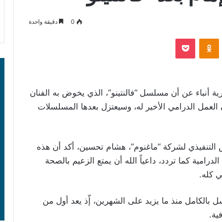
0
دقيقة واحدة
‫Pocket
Odnoklassniki
ية أنباء عن أن مسلسل “فالنتينو”، الذي يخوض به الفنان
العمل الدرامي الأخير له، وسيعتزل بعدها المسلسلات
لتنفيذي لشركة “ماغنوم”، هشام تحسين، أكد أن هذه
لدرامية كما تردد، داعياً الله أن يمتع الزعيم بالصحة
ي كله.
 بالكامل منذ ما يزيد على الشهرين، إّذ يعد أول من
ية.