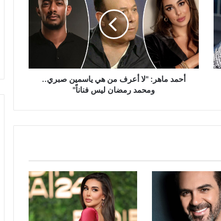
"لا
أعرف
من
هي
ياسمين
صبري..
ومحمد
رمضان
أحمد ماهر: "لا أعرف من هي ياسمين صبري..
ليس
ومحمد رمضان ليس فناناً"
فناناً"