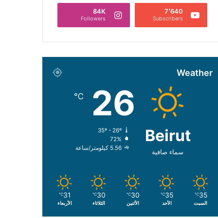
84K
7٬640
Followers
Subscribers
Weather
26
℃
Beirut
35º - 26º
72%
5.56 كيلومتر/ساعة
سماء صافية
31
30
30
35
35
℃
℃
℃
℃
℃
السبت
الأحد
الأثنين
الثلاثاء
الأربعاء