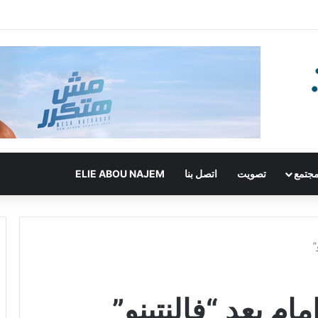
جتمع
تصويت
اتصل بنا
ELIE ABOU NAJEM
”
ام بعد “فالنتينو”