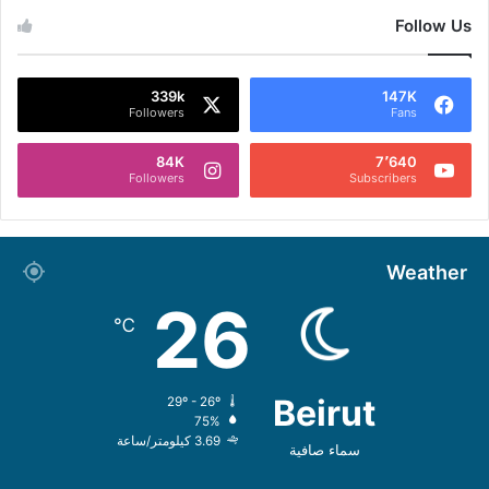
Follow Us
339k
147K
Followers
Fans
84K
7٬640
Followers
Subscribers
Weather
26
℃
Beirut
29º - 26º
75%
3.69 كيلومتر/ساعة
سماء صافية