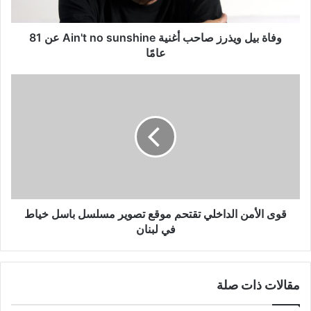
sunshine
عن
81
وفاة بيل ويذرز صاحب أغنية Ain't no sunshine عن 81
عامًا
عامًا
قوى
الأمن
الداخلي
تقتحم
موقع
تصوير
مسلسل
باسل
خياط
في
قوى الأمن الداخلي تقتحم موقع تصوير مسلسل باسل خياط
لبنان
في لبنان
مقالات ذات صلة