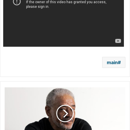
main
وفاة
بيل
ويذرز
صاحب
أغنية
Ain't
no