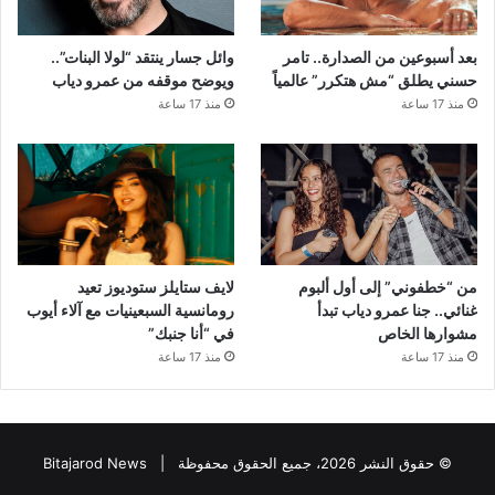
بعد أسبوعين من الصدارة.. تامر
وائل جسار ينتقد “لولا البنات”..
حسني يطلق “مش هتكرر” عالمياً
ويوضح موقفه من عمرو دياب
منذ 17 ساعة
منذ 17 ساعة
من “خطفوني” إلى أول ألبوم
لايف ستايلز ستوديوز تعيد
غنائي.. جنا عمرو دياب تبدأ
رومانسية السبعينيات مع آلاء أيوب
مشوارها الخاص
في “أنا جنبك”
منذ 17 ساعة
منذ 17 ساعة
© حقوق النشر 2026، جميع الحقوق محفوظة |
Bitajarod News