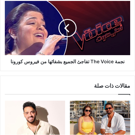
نجمة
The
Voice
تفاجئ
الجميع
بشفائها
من
فيروس
كورونا
نجمة The Voice تفاجئ الجميع بشفائها من فيروس كورونا
مقالات ذات صلة