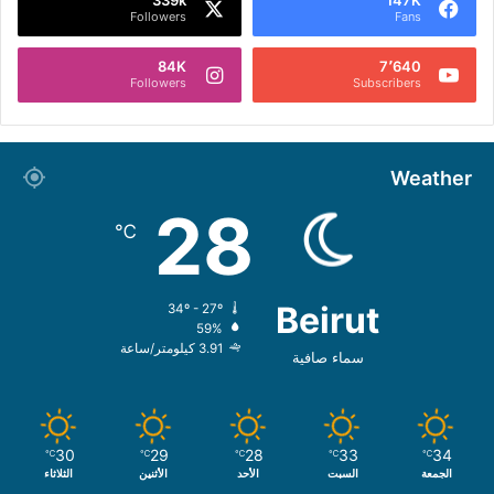
Followers
Fans
84K
7٬640
Followers
Subscribers
Weather
28
℃
Beirut
34º - 27º
59%
3.91 كيلومتر/ساعة
سماء صافية
30
29
28
33
34
℃
℃
℃
℃
℃
الجمعة
السبت
الأحد
الأثنين
الثلاثاء