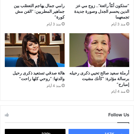
“ستكون أمّاً رائعة”.. زوج مي عز
رامي جمال يهاجم التعصّب بين
الدين يحسم الجدل وصورة جديدة
جماهير المطربين: “الفن مش
تجمعهما
كورة”
منذ 3 أيام
منذ 3 أيام
أرملة سعيد صالح تحيي ذكرى رحيله
هالة صدقي تستعيد ذكرى رحيل
برسالة مؤثرة: “كأنك مشيت
والدتها: “روحي كلها راحت”
إمبارح”
منذ 4 أيام
منذ 4 أيام
Follow Us
339k
147K