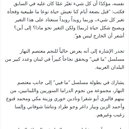
نفسه، مؤكدًا أن كل شيء تغيّر عمّا كان عليه في السابق
فكتب: “قبل بضعة أيام كنا نعيش حياة نوعا ما طبيعية وفجأة
تغير كل شيء،، وربما رويداً رويداً سنعتاد على هذا التغير
ويصبح شكل حياة (ربما) ولكن التغير نحو ماذا؟ إلى أين؟
أشعر أن الخارج ليس هو”.
تجدر الإشارة إلى أنه يعرض حالياً للنجم معتصم النهار
مسلسل “ما فيي” ويحقق نجاحاً كبيراً في لبنان وعدد كبير من
البلدان العربية.
يشارك في بطولة مسلسل “ما فيي” إلى جانب معتصم
النهار، مجموعة من نجوم الدراما السوريين واللبنانيين، من
بينهم فاليري أبو شقرا ونادين خوري وزينة مكي ومحمد قنوع
وأحمد الزين وبيار داغر وجو طراد ونتاشا شوفاني وإلسا
زغيب وغيرهم.