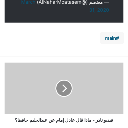
— معتصم (@AlNaharMoatasem)
March
31, 2020
main
فيديو
نادر
-
ماذا
قال
عادل
إمام
عن
عبدالحليم
حافظ؟
فيديو نادر - ماذا قال عادل إمام عن عبدالحليم حافظ؟