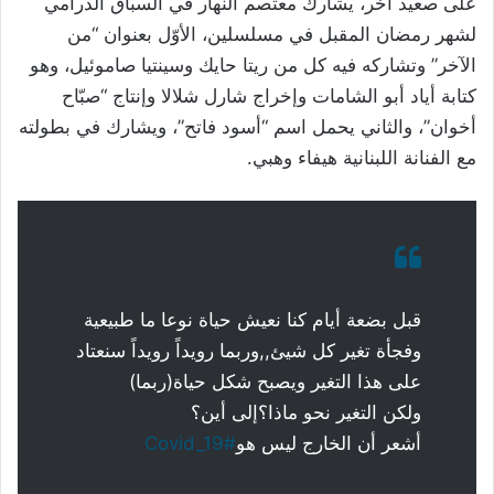
على صعيد آخر، يشارك معتصم النهار في السباق الدرامي
لشهر رمضان المقبل في مسلسلين، الأوّل بعنوان “من
الآخر” وتشاركه فيه كل من ريتا حايك وسينتيا صاموئيل، وهو
كتابة أياد أبو الشامات وإخراج شارل شلالا وإنتاج “صبّاح
أخوان”، والثاني يحمل اسم “أسود فاتح”، ويشارك في بطولته
مع الفنانة اللبنانية هيفاء وهبي.
قبل بضعة أيام كنا نعيش حياة نوعا ما طبيعية
وفجأة تغير كل شيئ,,وربما رويداً رويداً سنعتاد
على هذا التغير ويصبح شكل حياة(ربما)
ولكن التغير نحو ماذا؟إلى أين؟
أشعر أن الخارج ليس هو
#Covid_19