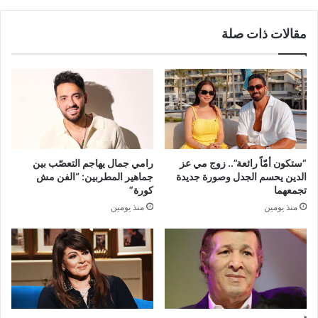
مقالات ذات صلة
“ستكون أمّاً رائعة”.. زوج مي عز
رامي جمال يهاجم التعصّب بين
الدين يحسم الجدل وصورة جديدة
جماهير المطربين: “الفن مش
تجمعهما
كورة”
منذ يومين
منذ يومين