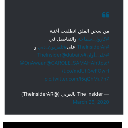
من سجن القلق انطلقت أغنية
#كارول_سماحة
والتفاصيل في
#TheInsiderAr
على
#تلفزيون_دبي
و
#على_أوان
#TheInsider
@dubaitv
@OnAwaan
@CAROLE_SAMAHA
https:/
/t.co/mdUh3wFOwH
pic.twitter.com/l5qQhMu7n7
— The Insider بالعربي (@TheInsiderAR)
March 26, 2020