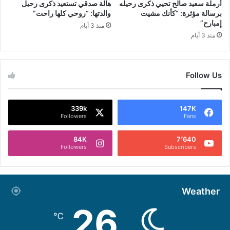
أرملة سعيد صالح تحيي ذكرى رحيله
هالة صدقي تستعيد ذكرى رحيل
برسالة مؤثرة: “كأنك مشيت
والدتها: “روحي كلها راحت”
إمبارح”
منذ 3 أيام
منذ 3 أيام
Follow Us
339k
147K
Followers
Fans
84K
7٬640
Followers
Subscribers
Weather
26
℃