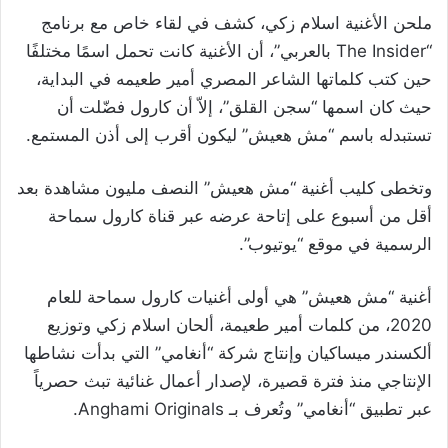
ملحن الأغنية اسلام زكي، كشف في لقاء خاص مع برنامج
“The Insider بالعربي”، أن الأغنية كانت تحمل اسمًا مختلفًا
حين كتب كلماتها الشاعر المصري أمير طعيمه في البداية،
حيث كان اسمها “سجن القلق”، إلاّ أن كارول فضّلت أن
تستبدله باسم “مش هعيش” ليكون أقرب إلى أذن المستمع.
وتخطى كليب أغنية “مش هعيش” النصف مليون مشاهدة بعد
أقل من أسبوع على إتاحة عرضه عبر قناة كارول سماحة
الرسمية في موقع “يوتيوب”.
أغنية “مش هعيش” هي أولى أغنيات كارول سماحة للعام
2020، من كلمات أمير طعيمة، ألحان اسلام زكي وتوزيع
ألكسندر ميساكيان وإنتاج شركة “أنغامي” التي بدأت نشاطها
الإنتاجي منذ فترة قصيرة، لإصدار أعمال غنائية تبث حصرياً
عبر تطبيق “أنغامي” وتُعرف بـ Anghami Originals.