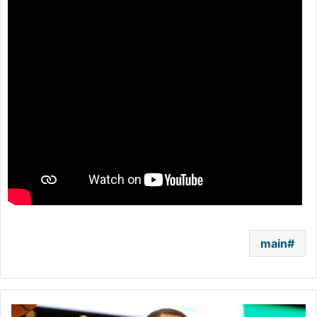
main
جاز