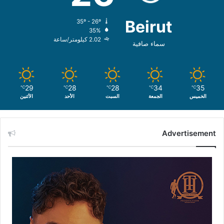
Beirut
35º - 26º
35%
2.02 كيلومتر/ساعة
سماء صافية
29
28
28
34
35
℃
℃
℃
℃
℃
الخميس
الجمعة
السبت
الأحد
الأثنين
Advertisement