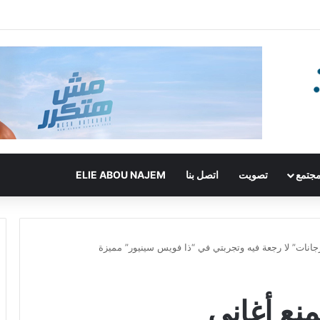
جتمع
تصويت
اتصل بنا
ELIE ABOU NAJEM
جانات” لا رجعة فيه وتجربتي في “ذا فويس سينيور” مميزة
نع أغاني