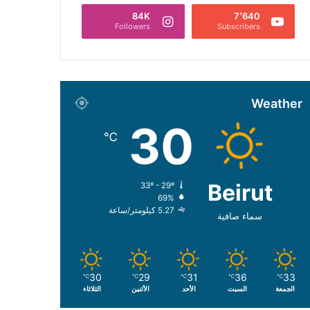
84K
7٬640
Followers
Subscribers
Weather
30
℃
Beirut
33º - 29º
69%
5.27 كيلومتر/ساعة
سماء صافية
30
29
31
36
33
℃
℃
℃
℃
℃
الجمعة
السبت
الأحد
الأثنين
الثلاثاء