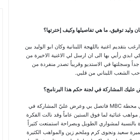
حان وليد توفيق، ما هي تفاصيلها وكيف إخترتها؟
رغب بتقديم اغنية باللهجة اللبنانية وكان ابو الوليد بين
ي ابدي رأيي بها الى ان ارسل لي الاغنية الاخيرة من
جداً وسجلتها في الاستديو وقريباً تصدر منفردة من
 احب الشعب اللبناني من قلبي.
عليك المشاركة في لجنة حكم هذا البرنامج؟
تربطني علاقة بالمنتج شربل خليل الذي يعمل في محطة MBC فاتصل بي وعرض عليّ المشاركة في
The Voice Senior الذي يقدم مواهب غنائية لما فوق الستين عاماً وقد نالت الفكرة
بالنسبة لمشواري الطويل وبصراحة استمتعت كثيراً
سميرة سعيد ونجوى كرم وملحم زين والمواهب الكثيرة