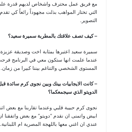
مع فريق عمل محترف واشخاص لديهم قدرة على ا
التي تختار المواهب بذلت مجهوداً رائعاً كي تقدم ل
التصوير.
– كيف تصف علاقتك بالمطربة سميرة سعيد؟
سميرة سعيد اعتبرها بمثابة اخت وصديقة عزيزة ع
عندما علمت انها ستكون معي في البرنامج فرحت 
المستوى الشخصي والتناغم بيننا كبيرا من زمان.
– كانت الايجابيات بينك وبين نجوى كرم سائدة قب
الدويتو الذي سيجمعكما؟
نجوى كرم حبيبة قلبي وعندما تقاربنا مع بعض اثنا
ابيض واتمنى ان نقدم “دويتو” مع بعض واتفقنا ا
عندي ان اغني معها باللهجة المصرية ام اللبنانية.