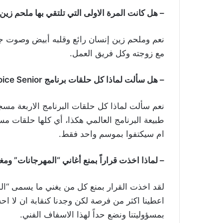
– هل كانت المرة الاولى التي تلتقي بها ملحم زين ا
نعم وملحم زين إنسان رائع وقلبه أبيض وصوت ج
مع زوجته وكل فريق العمل.
– هل سألت لماذا كل حلقات برنامج The Voice Senior مسجلة؟
نعم سألت لماذا كل حلقات البرنامج الاربعة مسجل
طبيعة البرنامج العالمي هكذا، أي كلها حلقات م
ام سيكتفوا بموسم واحد فقط.
– لماذا اخذت قراراً بمنع أغاني “المهرجانات” وم
لقد اخذت القرار بمنع كل من يغني ما يسمى “المهر
اعطينا اكثر من فرصة لكن وجدنا كنقابة ان لا اح
بمسؤوليتنا ونضع حداً لهذا الاسفاف الفني.