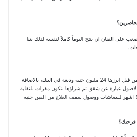
الحاضرين؟
على الفنان ان ينتج البوماً كاملاً لنفسه لذلك بتنا
ات.
حققنا انجازات كثيرة لم تحدث في تاريخ النقابة من قبل ابرزها 24 مليون جنيه وديعة في البنك، بالاضافة
ن الاصول عبارة عن شقق تم شراؤها لتكون مقرات للنقابة
بعدد من المحافظات وزيادة 10% في المئة كل 6 اشهر للمعاشات ووصول سقف العلاج من الفين جنيه
 فرحتك؟