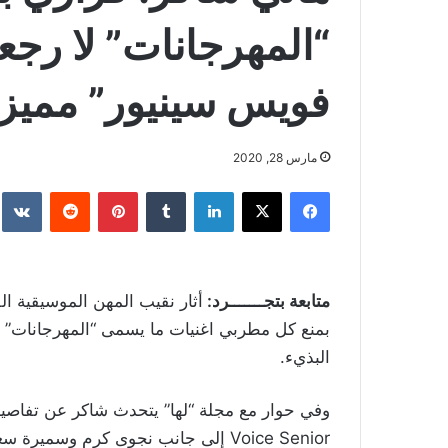
“المهرجانات” لا رجع
فويس سينيور” مميز
مارس 28, 2020
فيسبوك
‫X
لينكدإن
بينتيريست
متابعة بتجـــــــرد:
أثار نقيب المهن الموسيقية الف
بمنع كل مطربي اغنيات ما يسمى “المهرجانات” من ال
البذيء.
Voice Senior إلى جانب نجوى كرم وسميرة سعيد وملحم زين في لجنة الحكم.