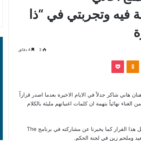
ة فيه وتجربتي في “ذا
ة
3
4 دقائق
‫Pocket
Odnoklassniki
نان هاني شاكر جدلاً في الايام الاخيرة بعدما اصدر قراراً
غناء نهائياً بتهمة ان كلمات اغنياتهم مليئة بالكلام
وفي حوار مع مجلة “لها” يتحدث شاكر عن تفاصيل هذا القرار كما يخبرنا عن مشاركته في برنامج The