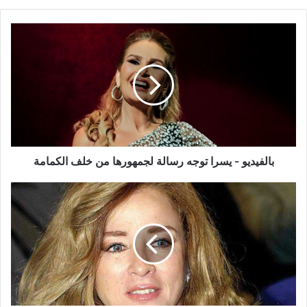
بالفيديو
-
يسرا
توجه
رسالة
لجمهورها
من
خلف
الكمامة
بالفيديو - يسرا توجه رسالة لجمهورها من خلف الكمامة
كشف
لغز
الفتاة
المقتولة
قرب
فيلا
نجلاء
فتحي