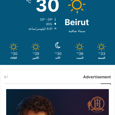
30
℃
Beirut
33º - 29º
65%
6.61 كيلومتر/ساعة
سماء صافية
30
29
30
36
33
℃
℃
℃
℃
℃
الجمعة
السبت
الأحد
الأثنين
الثلاثاء
Advertisement