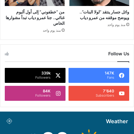
وائل جسار ينتقد “لولا البنات”..
من “خطفوني” إلى أول ألبوم
ويوضح موقفه من عمرو دياب
غنائي.. جنا عمرو دياب تبدأ مشوارها
الخاص
منذ يوم واحد
منذ يوم واحد
Follow Us
339k
147K
Followers
Fans
84K
7٬640
Followers
Subscribers
Weather