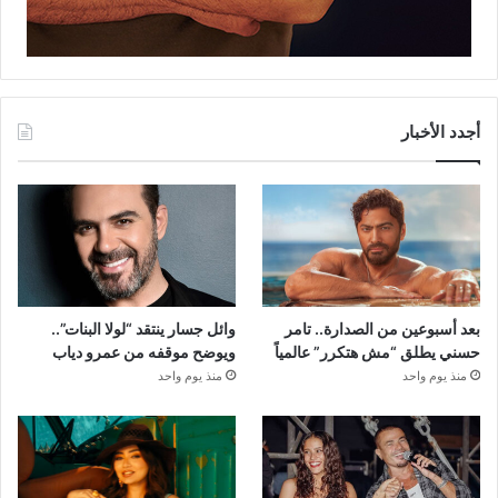
أجدد الأخبار
بعد أسبوعين من الصدارة.. تامر
وائل جسار ينتقد “لولا البنات”..
حسني يطلق “مش هتكرر” عالمياً
ويوضح موقفه من عمرو دياب
منذ يوم واحد
منذ يوم واحد