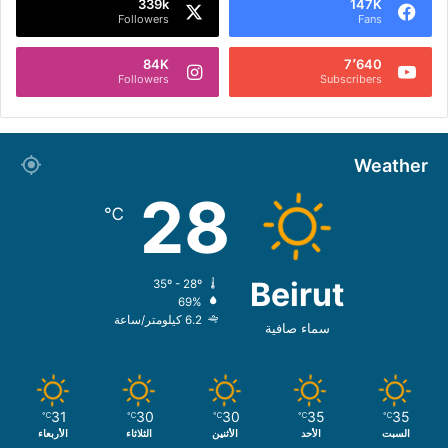
339k
147K
Followers
Fans
84K
7٬640
Followers
Subscribers
Weather
28
℃
Beirut
35º - 28º
69%
6.2 كيلومتر/ساعة
سماء صافية
31
30
30
35
35
℃
℃
℃
℃
℃
السبت
الأحد
الأثنين
الثلاثاء
الأربعاء