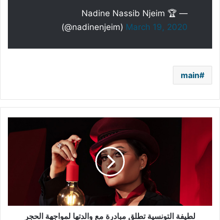
— Nadine Nassib Njeim 🏆
(@nadinenjeim)
March 19, 2020
main
لطيفة
التونسية
تطلق
مبادرة
مع
والدتها
لمواجهة
الحجر
المنزلي
لطيفة التونسية تطلق مبادرة مع والدتها لمواجهة الحجر