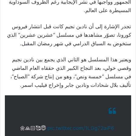
الجمهور وواجبها في نشر الإيجابية رغم الظروف السوداوية
المسيطرة على العالم.
تجدر الإشارة إلى أن نادين نجيم كانت قبل انتشار فيروس
كورونا، تصوّر مشاهدها في مسلسل “عشرين عشرين” الذي
ستخوض به السباق الدرامي في شهر رمضان المقبل.
ويعتبر هذا المسلسل هو الثاني الذي يجمع بين نادين نجيم
وقصي خولي، بعد النجاح الكبير الذي حققاه العام الماضي
في مسلسل “خمسة ونص”، وهو من إنتاج شركة “الصباح”،
تأليف بلال شحادات ونادين جابر وإخراج فيليب اسمر.
🌼🙏🏻🥰😇
pic.twitter.com/1LGg72aiF6