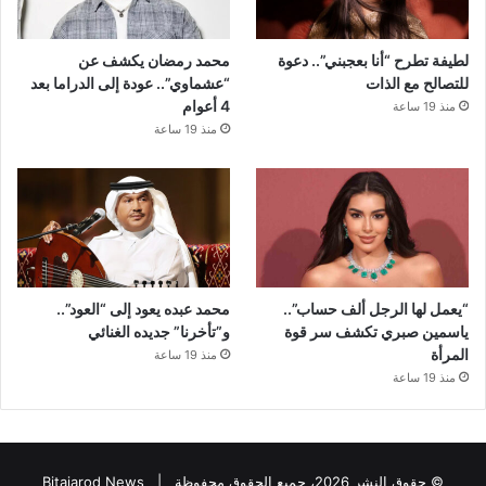
لطيفة تطرح “أنا بعجبني”.. دعوة
محمد رمضان يكشف عن
للتصالح مع الذات
“عشماوي”.. عودة إلى الدراما بعد
4 أعوام
منذ 19 ساعة
منذ 19 ساعة
“يعمل لها الرجل ألف حساب”..
محمد عبده يعود إلى “العود”..
ياسمين صبري تكشف سر قوة
و”تأخرنا” جديده الغنائي
المرأة
منذ 19 ساعة
منذ 19 ساعة
© حقوق النشر 2026، جميع الحقوق محفوظة |
Bitajarod News