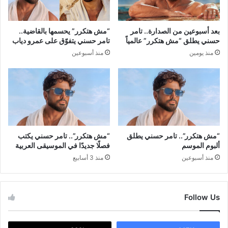
بعد أسبوعين من الصدارة.. تامر
“مش هتكرر” يحسمها بالقاضية..
حسني يطلق “مش هتكرر” عالمياً
تامر حسني يتفوّق على عمرو دياب
منذ يومين
منذ أسبوعين
“مش هتكرر”.. تامر حسني يطلق
“مش هتكرر”.. تامر حسني يكتب
ألبوم الموسم
فصلًا جديدًا في الموسيقى العربية
منذ أسبوعين
منذ 3 أسابيع
Follow Us