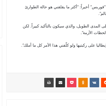
“فوربس” أخيراً: “أكثر ما يقلقني هو حالة الطوارئ
لم”.
على المدى الطويل، والذي سيكون بالتأكيد كبيراً. لكن
لحظات الأزمة”.
ليا على ركبتيها ولو كلّفني هذا الأمر كل ما أملك”.
ريست
Odnoklassniki
‫Pocket
مشاركة عبر البريد
طباعة