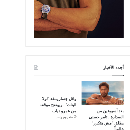
أجدد الأخبار
وائل جسار ينتقد “لولا
البنات”.. ويوضح موقفه
بعد أسبوعين من
من عمرو دياب
الصدارة.. تامر حسني
منذ يوم واحد
يطلق “مش هتكرر”
عالمياً