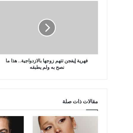
فهرية
إيفجن
تتهم
زوجها
بالازدواجية..
هذا
ما
نصح
به
ولم
فهرية إيفجن تتهم زوجها بالازدواجية.. هذا ما
يطبقه
نصح به ولم يطبقه
مقالات ذات صلة