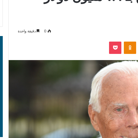
0
دقيقة واحدة
‫Pocket
Odnoklassniki