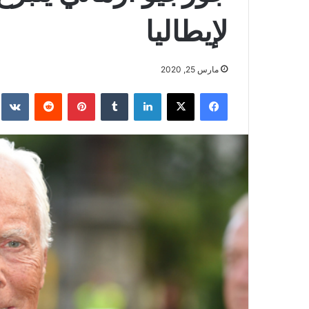
لإيطاليا
مارس 25, 2020
فيسبوك
‫X
لينكدإن
بينتيريست