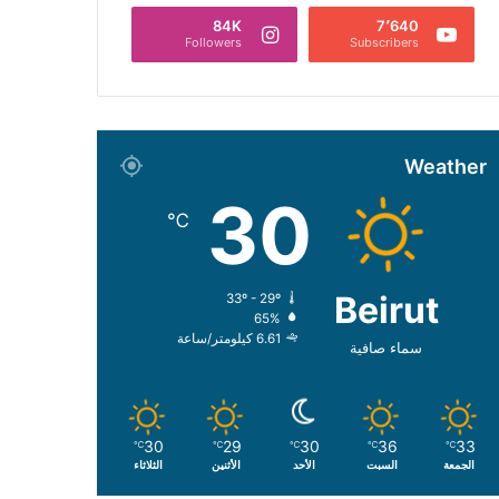
84K
7٬640
Followers
Subscribers
Weather
30
℃
Beirut
33º - 29º
65%
6.61 كيلومتر/ساعة
سماء صافية
30
29
30
36
33
℃
℃
℃
℃
℃
الجمعة
السبت
الأحد
الأثنين
الثلاثاء