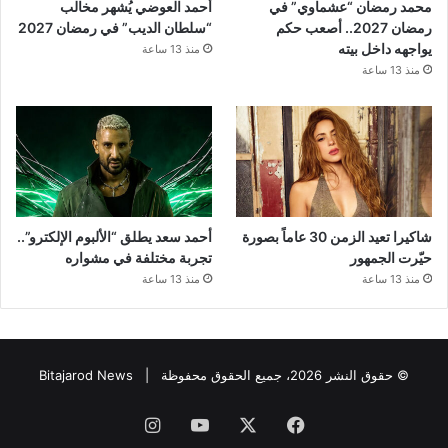
محمد رمضان “عشماوي” في
أحمد العوضي يُشهر مخالب
رمضان 2027.. أصعب حكم
“سلطان الديب” في رمضان 2027
يواجهه داخل بيته
منذ 13 ساعة
منذ 13 ساعة
شاكيرا تعيد الزمن 30 عاماً بصورة
أحمد سعد يطلق “الألبوم الإلكترو”..
حيّرت الجمهور
تجربة مختلفة في مشواره
منذ 13 ساعة
منذ 13 ساعة
© حقوق النشر 2026، جميع الحقوق محفوظة |
Bitajarod News
فيسبوك
‫X
‫YouTube
انستقرام