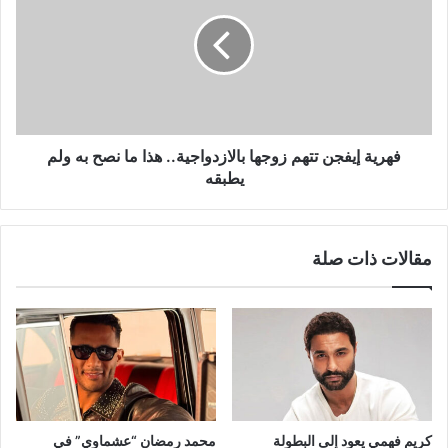
تتهم
زوجها
بالازدواجية..
هذا
ما
نصح
به
ولم
فهرية إيفجن تتهم زوجها بالازدواجية.. هذا ما نصح به ولم
يطبقه
يطبقه
مقالات ذات صلة
كريم فهمي يعود إلى البطولة
محمد رمضان “عشماوي” في