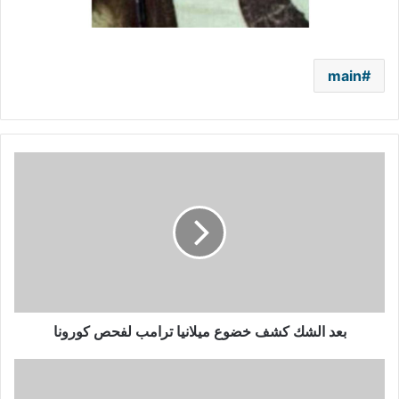
main
بعد
الشك
كشف
خضوع
ميلانيا
ترامب
لفحص
كورونا
بعد الشك كشف خضوع ميلانيا ترامب لفحص كورونا
فهرية
إيفجن