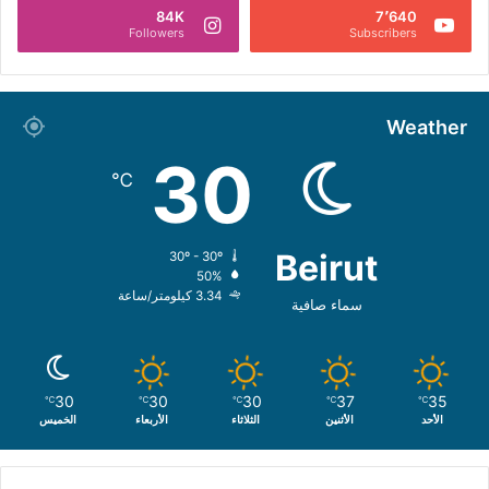
84K
7٬640
Followers
Subscribers
Weather
30
℃
Beirut
30º - 30º
50%
3.34 كيلومتر/ساعة
سماء صافية
30
30
30
37
35
℃
℃
℃
℃
℃
الأحد
الأثنين
الثلاثاء
الأربعاء
الخميس