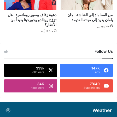
من المحاماة إلى الشاشة.. جان
دعوة زفاف وصور رومانسية.. هل
يامان يعود إلى مهنته القديمة
تزوّج رونالدو وجورجينا بعيداً من
الأنظار؟
منذ يومين
منذ 3 أيام
Follow Us
339k
147K
Followers
Fans
84K
7٬640
Followers
Subscribers
Weather