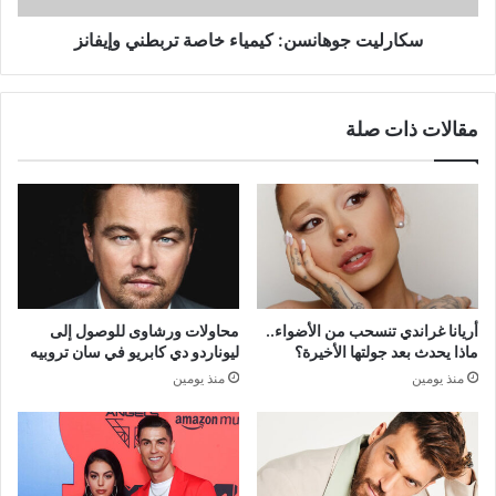
سكارليت جوهانسن: كيمياء خاصة تربطني وإيفانز
مقالات ذات صلة
أريانا غراندي تنسحب من الأضواء..
محاولات ورشاوى للوصول إلى
ماذا يحدث بعد جولتها الأخيرة؟
ليوناردو دي كابريو في سان تروبيه
منذ يومين
منذ يومين