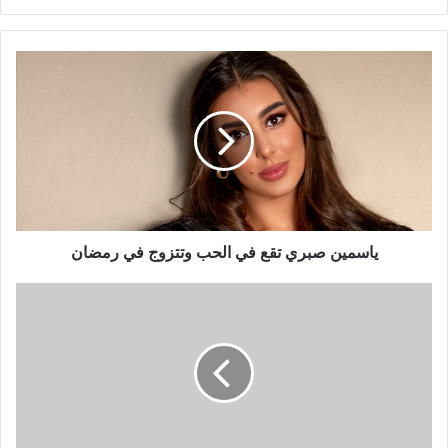
ياسمين
صبري
تقع
في
الحب
وتتزوج
في
رمضان
ياسمين صبري تقع في الحب وتتزوج في رمضان
سكارليت
جوهانسن:
كيمياء
خاصة
تربطني
وإيفانز