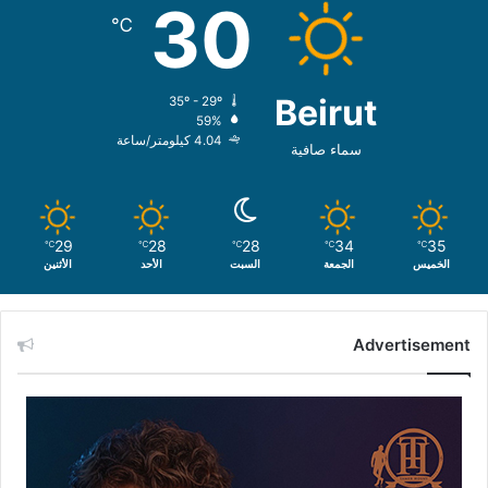
30
℃
Beirut
35º - 29º
59%
4.04 كيلومتر/ساعة
سماء صافية
29
28
28
34
35
℃
℃
℃
℃
℃
الخميس
الجمعة
السبت
الأحد
الأثنين
Advertisement