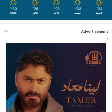
30
29
28
33
34
℃
℃
℃
℃
℃
الجمعة
السبت
الأحد
الأثنين
الثلاثاء
Advertisement