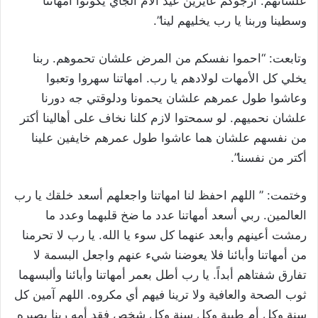
علشانهم. أرجوكم عايزين عيد الأم الجاي يكونوا أمهاتنا
وسطينا وربنا يا رب يخليهم لينا”.
وتابعت: “احموا نفسكم من المرض علشان تحموهم. ربنا
يخلي كل الأمهات لولادهم يا رب. امهاتنا سهروا وتعبوا
وعاشوا طول عمرهم علشان يحمونا ودلوقتي جه دورنا
علشان نحميهم. لو سمحتوا لازم كلنا نخاف على أهالينا أكتر
من نفسهم علشان هما عاشوا طول عمرهم خايفين علينا
أكتر من نفسنا”.
وختمت: ” اللهم احفظ لنا امهاتنا واجعلهم أسعد خلقك يا رب
العالمين. ربي أسعد أمهاتنا عدد ما ضخ قلبهما وعدد ما
رمشت أعينهم وأبعد عنهما كل سوء يا الله. يا رب لا تحرمنا
من أمهاتنا وأبائنا فلا يعوضنا شيء عنهم واجعل البسمة لا
تفارق شفتاهم أبداً. يا رب أطل بعمر أمهاتنا وأبائنا وألبسهما
ثوب الصحة والعافية ولا ترينا فيهم أي مكروه. اللهم آمين كل
سنة وكل أم طيبة وكل سنة وكل شخص فقد أمه ربنا يصبره