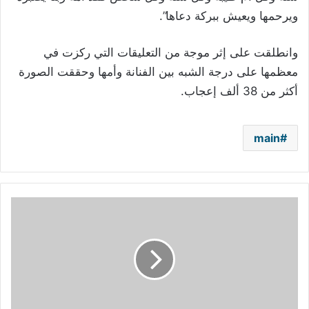
ويرحمها ويعيش ببركة دعاها”.
وانطلقت على إثر موجة من التعليقات التي ركزت في
معظمها على درجة الشبه بين الفنانة وأمها وحققت الصورة
أكثر من 38 ألف إعجاب.
main
مادونا
عارية
تماماً
بسبب
كورونا:
لا
يميّز
بين