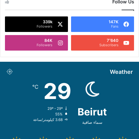
Follow Us
339k
147K
Followers
Fans
84K
7٬640
Followers
Subscribers
Weather
29
℃
Beirut
29º - 29º
55%
3.68 كيلومتر/ساعة
سماء صافية