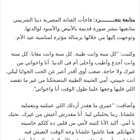
متابعة بتجـــــــــرد:
فاجأت الفنانة المصرية دينا الشربيني
متابعيها بنشر صورة قديمة بالأبيض والأسود لوالدتها.
وتوجهت إليها من خلالها برسالة مؤثرة لمناسبة عيد الأم.
وكتبت: “كل سنة وانت طيبة. كل سنة وانت معانا. كل سنة
وانت أجدع وأطيب وأحلى أم فى الدنيا. أنا واخواتي من
غيرك ولا حاجة. صعب أوي أقدر أعبر عن الحب الجوايا ليكي.
انت حبيبتي، أمي الحنينة الطيبة البتضحكنا من غير ما تقصد
اللي قلبها وجعها علينا طول الوقت أنا واخواتي”.
وأضافت: “عمري ما هقدر أردلك اللي عملتيه وبتعمليه
علشانا. ربنا يخليكي لينا. أنا مقدرش أعيش من غيرك. بحبك
يا أمي. أكيد الأنا كتبته لأمي من قلبي ده كلكم حاسينه
لأمهاتكم. هما عاشوا علشانا وجه الوقت النعيش فيه