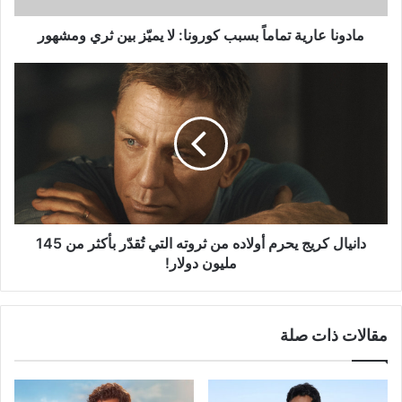
ثري
ومشهور
مادونا عارية تماماً بسبب كورونا: لا يميّز بين ثري ومشهور
دانيال
كريج
يحرم
أولاده
من
ثروته
التي
تُقدّر
بأكثر
من
دانيال كريج يحرم أولاده من ثروته التي تُقدّر بأكثر من 145
145
مليون دولار!
مليون
دولار!
مقالات ذات صلة