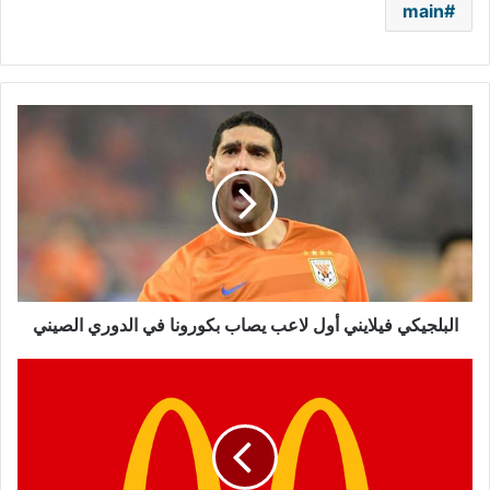
main
البلجيكي
فيلايني
أول
لاعب
يصاب
بكورونا
في
الدوري
الصيني
البلجيكي فيلايني أول لاعب يصاب بكورونا في الدوري الصيني
شركات
عالمية
تعيد
تصميم
شعارها
بسبب