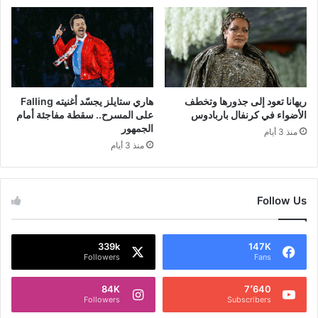
ريهانا تعود إلى جذورها وتخطف
هاري ستايلز يجسّد أغنيته Falling
الأضواء في كرنفال باربادوس
على المسرح.. سقطة مفاجئة أمام
الجمهور
منذ 3 أيام
منذ 3 أيام
Follow Us
339k
147K
Followers
Fans
84K
7٬640
Followers
Subscribers