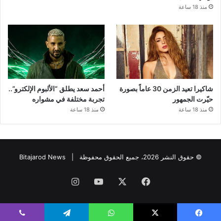
منذ 18 ساعة
شاكيرا تعيد الزمن 30 عاماً بصورة
أحمد سعد يطلق “الألبوم الإلكترو”..
حيّرت الجمهور
تجربة مختلفة في مشواره
منذ 18 ساعة
منذ 18 ساعة
© حقوق النشر 2026، جميع الحقوق محفوظة |
Bitajarod News
فيسبوك
‫X
‫YouTube
انستقرام