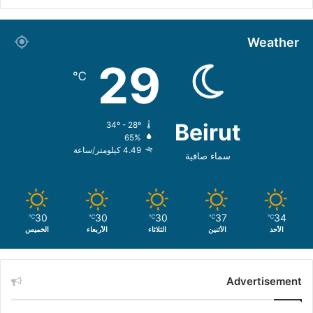
Weather
29
℃
Beirut
34º - 28º
65%
4.49 كيلومتر/ساعة
سماء صافية
30
30
30
37
34
℃
℃
℃
℃
℃
الأحد
الأثنين
الثلاثاء
الأربعاء
الخميس
Advertisement