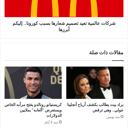
كورونا..
إليكم
أبرزها
شركات عالمية تعيد تصميم شعارها بسبب كورونا.. إليكم
أبرزها
مقالات ذات صلة
براد بيت يطالب بكشف أرباح أنجلينا
كريستيانو رونالدو يفتح مرأبه الخاص
جولي.. وهي ترفض
ويستعرض “ألعابه” بملايين
الدولارات
منذ يومين
منذ 3 أيام