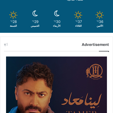
28
29
30
37
36
℃
℃
℃
℃
℃
الأثنين
الثلاثاء
الأربعاء
الخميس
الجمعة
Advertisement