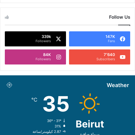
Follow Us
339k
147K
Followers
Fans
84K
7٬640
Followers
Subscribers
Weather
35
℃
Beirut
36º - 31º
31%
2.87 كيلومتر/ساعة
سماء صافية