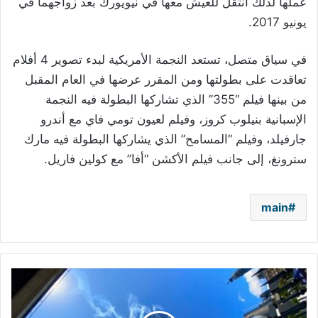
عملها لذلك انتقل للعيش معها في نيويورك بعد زواجهما في
يونيو 2017.
في سياق متصل، تستعد النجمة الأمريكية لبدء تصوير 4 أفلام
تعاقدت على بطولتها ومن المقرر عرضها في العام المقبل
من بينها فيلم “355” الذي تشاركها البطولة فيه النجمة
الإسبانية بنيلوب كروز، وفيلم لعيون تومي فاي مع أندرو
جارفيلد، وفيلم “المسامح” الذي يشاركها البطولة فيه مارك
سترونغ، إلى جانب فيلم الأكشن “أفا” مع كولين فاريل.
main
رسالة
في
وسط