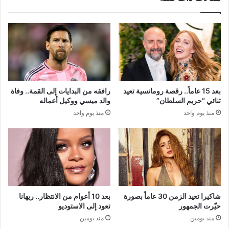
بعد 15 عاماً.. رقصة رومانسية تعيد
رافقه من البدايات إلى القمة.. وفاة
ثنائي “حريم السلطان”
والد ميسي ووكيل أعماله
منذ يوم واحد
منذ يوم واحد
شاكيرا تعيد الزمن 30 عاماً بصورة
بعد 10 أعوام من الانتظار.. ريهانا
حيّرت الجمهور
تعود إلى الاستوديو
منذ يومين
منذ يومين