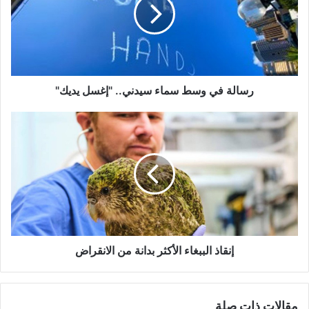
سماء
سيدني..
"إغسل
يديك"
رسالة في وسط سماء سيدني.. "إغسل يديك"
إنقاذ
الببغاء
الأكثر
بدانة
من
الانقراض
إنقاذ الببغاء الأكثر بدانة من الانقراض
مقالات ذات صلة