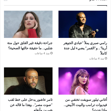
رامي صبري يملأ “عبادي الجوهر
جراحة دقيقة تثير القلق حول منة
أرينا”.. و”القمر” يضيء ليل جدة
شلبي.. ما حقيقة حالتها الصحية؟
كاملاً
منذ 4 ساعات
منذ 4 ساعات
أغاني تيلور سويفت تختفي من
تامر عاشور يدخل على خط لقب
فيديوات ترامب والبيت الأبيض..
“صوت مصر”.. وهذا ما قاله عن
ماذا حدث؟
شيرين وأنغام