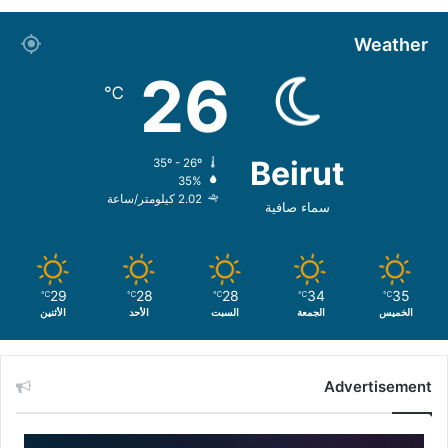
Weather
26
℃
Beirut
35º - 26º
35%
2.02 كيلومتر/ساعة
سماء صافية
29
28
28
34
35
℃
℃
℃
℃
℃
الخميس
الجمعة
السبت
الأحد
الأثنين
Advertisement