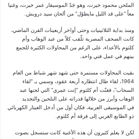
الملحن محمود خيرت، وهو جَدّ الموسيقار عمر خيرت، وغنيا
معاً “على قد الليل مايطوّل” من ألحان سيد درويش.
ومنذ بداية الثلاثينيات وحتى أواخر أربعينات القرن الماضي،
كانت الصحف المصرية تلّقب كلاً من عبد الوهاب وأم
كلثوم بالأعداء، على الرغم من المحاولات الكثيرة للجمع
بينهم في عمل فني واحد.
بقيت المحاولات مستمرة حتى شهد شهر شباط من العام
1964، لقاء طال انتظاره أربعة عقود، وسمي بـ “لقاء
السحاب”، فغنّت أم كلثوم “إنت عمري” التي لحنها عبد
الوهاب وأبرز من خلالها قدراته على التلحين والتجديد
في الموسيقى العربية، فكان أول من أدخل الغيتار الكهربائي
ذو الطابع الغربي إلى فرقة أم كلثوم.
لكن لا يعلم كثيرون أن هذه الأغنية كانت ستسجل بصوت