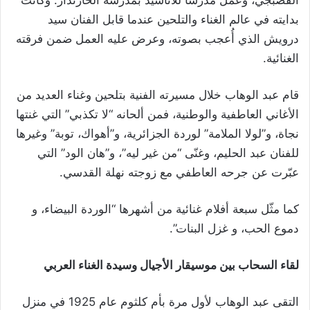
القصبجي، وعمل مدرساً للأناشيد بمدرسة الخازندار. وكانت
بدايته في عالم الغناء والتلحين عندما قابل الفنان سيد
درويش الذي أُعجب بصوته، وعرض عليه العمل ضمن فرقته
الغنائية.
قام عبد الوهاب خلال مسيرته الفنية بتلحين وغناء العديد من
الأغاني العاطفية والوطنية، فمن ألحانه “لا تكذبي” التي غنتها
نجاة، و”لولا الملامة” لوردة الجزائرية، و”أهواك، توبة” وغيرها
للفنان عبد الحليم، وغنّى “من غير ليه”، و”هان الود” التي
عبّرت عن جرحه العاطفي مع زوجته نهلة القدسي.
كما مثّل سبعة أفلام غنائية من أشهرها “الوردة البيضاء، و
دموع الحب، و غزل البنات”.
لقاء السحاب بين موسيقار الأجيال وسيدة الغناء العربي
التقى عبد الوهاب لأول مرة بأم كلثوم عام 1925 في منزل