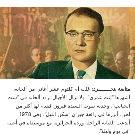
متابعة بتجــــــــرد:
غنّت أم كلثوم عشر أغاني من ألحانه،
أشهرها “إنت عمري”، ولا تزال الأجيال تردد ألحانه في “ست
الحبايب”، وجذبه صوت السيدة فيروز، فقدم لها أكثر من
لحن، أبرزها في رائعة جبران “سكن الليل”. وفي 1978
أبدعت الفنانة الراحلة وردة الجزائرية مع موسيقاه في أغنية
“في يوم وليلة”.