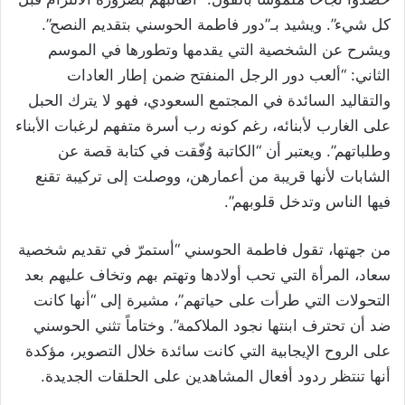
كل شيء”. ويشيد بـ”دور فاطمة الحوسني بتقديم النصح”.
ويشرح عن الشخصية التي يقدمها وتطورها في الموسم
الثاني: “ألعب دور الرجل المنفتح ضمن إطار العادات
والتقاليد السائدة في المجتمع السعودي، فهو لا يترك الحبل
على الغارب لأبنائه، رغم كونه رب أسرة متفهم لرغبات الأبناء
وطلباتهم”. ويعتبر أن “الكاتبة وُفّقت في كتابة قصة عن
الشابات لأنها قريبة من أعمارهن، ووصلت إلى تركيبة تقنع
فيها الناس وتدخل قلوبهم”.
من جهتها، تقول فاطمة الحوسني “أستمرّ في تقديم شخصية
سعاد، المرأة التي تحب أولادها وتهتم بهم وتخاف عليهم بعد
التحولات التي طرأت على حياتهم”، مشيرة إلى “أنها كانت
ضد أن تحترف ابنتها نجود الملاكمة”. وختاماً تثني الحوسني
على الروح الإيجابية التي كانت سائدة خلال التصوير، مؤكدة
أنها تنتظر ردود أفعال المشاهدين على الحلقات الجديدة.