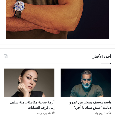
أجدد الأخبار
باسم يوسف يسخر من عمرو
أزمة صحية مفاجئة.. منة شلبي
دياب: “عيش سنك يا أخي”
إلى غرفة العمليات
منذ يوم واحد
منذ يوم واحد