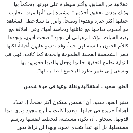
عقلانية من السابق، وأكثر سيطرة على ثورتها وتحكماً بها
وذلك بهدف تحقيق أحلامها”، مشيرة إلى “أنها مرت بتجارب
جعلتها أكثر خبرة وهدوءاً ونضجاً، وأبرز ما سيلاحظه المشاهد
هو أسلوب تعاملها مع عائلتها وبخاصة أمها”. وعن العلاقة مع
بقية الفتيات، تؤكد الزهراني أن نجود “أضحت أقوى، ونجدها
كالأم الحنون بالنسبة لهن حيناً، وقد تقسو عليهن أحياناً، لكنها
تبقى الشخصية العملية الطموحة والجدية كما كانت، فهي في
النهاية تطمح لتحقيق حلمها وجعل والديها فخورين بها،
وتسعى إلى تغيير نظرة المجتمع الظالمة لها”.
العنود سعود.. استقلالية ونقلة نوعية في حياة شمس
تعتبر العنود سعود أن “شمس ستكون أكثر نضجاً، إذ تحدّد
أهدافاً جديدة في حياتها. وبعدما كانت متأثرة بنجود وترى فيها
قدوتها، ستحاول أن تكون مستقلة، فتخطط لنفسها وترسم
مستقبلها، بل أنها تبدأ بتحدي نجود، وبهذا لن نراها بدور