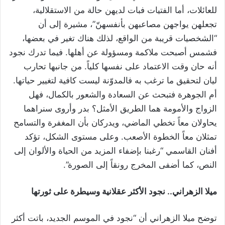
للعائلات، أما الفتيات فبات لديهن حالة من الاستقلالية،
تجعلهن يواجهن مصاعبهن بأنفسهنّ”، مشيرة إلى أن
“الشخصيات قريبة من الواقع، لذلك هناك تغير في بعضها،
فشمس أصبحت ملاكمة ومسؤولة عن أهلها. فيما تدرك نجود
أنه حان وقت الاعتماد على نفسها كلياً. من جانبها تحارب
ليان لتحقيق ما ترغب به فالمدوّنة ليست كافية لتغيير حياتها.
أم الجوهرة فتبحث عن السعادة والشعور بالكمال، فهل
الزواج والأمومة هما الطريق الأمثل؟ بدر وأروى سنراهما
يحاولان معاً تخطي الماضي، ويدركان بأن المغفرة والتسامح
تمثلان معاً الخطوة الأصعب. وعلى مستوى الشكل، تؤكد
أفنان القاسمي “رغبنا بإضفاء المزيد من الحياة والألوان إلى
النص، كما أضفى المخرج رونقاً إلى الصورة”.
ميلا الزهراني.. نجود الأكثر عقلانية وسيطرة على ثورتها
توضح ميلا الزهراني أن “نجود في الموسم الجديد، باتت أكثر