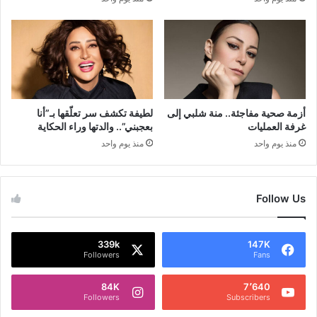
أزمة صحية مفاجئة.. منة شلبي إلى
لطيفة تكشف سر تعلّقها بـ”أنا
غرفة العمليات
بعجبني”.. والدتها وراء الحكاية
منذ يوم واحد
منذ يوم واحد
Follow Us
339k
147K
Followers
Fans
84K
7٬640
Followers
Subscribers