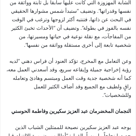
الشابة المهزوزة التي كانت عليها سابقاً بل ثابتة وواثقة من
نفسها وقدراتها”. وتضيف “ستبدأ شمس مشوارها الحقيقي
في البحث عن ذاتها، فتنتبه أكثر لزوجها وترغب في الوقت
نفسه بالفوز في بطولة”. وتضيف أن “الأحداث تخبئ الكثير
من المفاجآت، مع نقلة نوعية في حياتها ومسيرتها، من
شخصية تابعة إلى أخرى مستقلة وواثقة من نفسها”.
وعن التعامل مع المخرج، تؤكد العنود أن فراس دهني “لديه
رؤية إخراجية جميلة وإيقاعه سريع، وقد أسعدني العمل معه،
كما أنه شخصية جدية وقت العمل ومبتسم وهادئ وتعامله
راقٍ ولطيف مع الجميع وقد أضاف الكثير للعمل
وللشخصيات”.
النجمان المخضرمان عبد العزيز سكيرين وفاطمة الحوسني
يوجه عبد العزيز سكيرين نصيحة للممثلين الشباب الذين
حصدوا نجاحاً ملموساً بالقول: “أطالبهم بضرورة الالتزام قبل