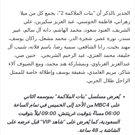
الجدير بالذكر أن “بنات الملاكمة 2″، يجمع كل من ميلا
زهراني، فاطمة الحوسني، عبد العزيز سكيرين، علي
الشريف، العنود سعود، محمد الهاشم، دانة آل سالم، عبير
سندر، نورة عصر، شجرة الدر، محمد مشعل، راكان يوسف،
مهند بخيت، رانا الشافعي، سمية رضا، باسم فلاته، شبيب آل
خليفة، محمد العنزي، عبد الرحيم الشربجي، حنين ضي،
عبدالعزيز الغرباوي، وبمشاركة هند محمد، ومع الضيوف آلاء
شاكر، مريم الغامدي، شفيقة يوسف وإطلالة خاصة للممثل
الراحل طلال الحربي.
يُعرض مسلسل “بنات الملاكمة” بموسمه الثاني
على
MBC4
من الأحد إلى الخميس في تمام الساعة
06:00 مساءً بتوقيت غرينتش، 09:00 ليلاً بتوقيت
السعودية، كما يُعرض على “شاهد
VIP
” قبل عرضه على
الشاشة بـ 48 ساعة.