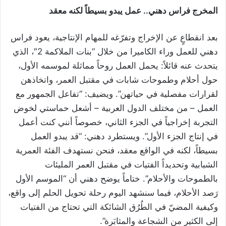
المخرج فراس دهني.. عمل يبدو بسيطاً لكنه معقد
بعد انقطاعٍ عن الإخراج وتفرّغه للمهام الإنتاجية، يعود فراس
دهني للعمل وراء الكاميرا من خلال “بنات الملاكمة 2″، الذي
يتحدث عنه قائلاً: يحمل العمل روحاً مماثلة لموسمه الأول،
حول أحلام وطموحات شابات في مقتبل العمر، واتخاذهن
لقرارات مفصلية في حياتهن”. ويضيف: “تفاعل الجمهور مع
العمل – من مختلف الدول العربية – أشعل حماستي لخوض
التجربة إخراجياً في الجزء الثاني، خصوصاً أنني كنت أعمل
في إنتاج الجزء الأول”. ويستطرد دهني: “قد يبدو العمل
بسيطاً، لكنه في الواقع معقد، فنحن نستهدف الفئة العمرية
الشبابية وتحديداً الفتيات في مقتبل العمر المليئات
بالطموحات والأحلام”. ختاماً يوضح دهني أن “الموسم الأول
رَصد الأحلام، فيما سنشهد اليوم رحلة تحويل الحلم إلى واقع،
وكيفية المضيّ في الطُرُق الشائكة التي تحتاج من الفتيات
إلى الكثير من الشجاعة والمثابَرة”.