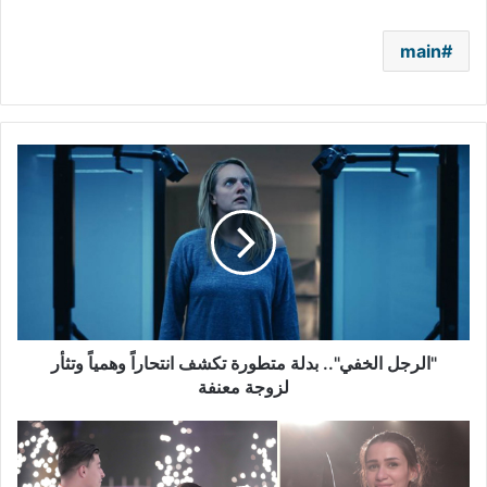
main
"الرجل
الخفي"..
بدلة
متطورة
تكشف
انتحاراً
وهمياً
وتثأر
لزوجة
معنفة
"الرجل الخفي".. بدلة متطورة تكشف انتحاراً وهمياً وتثأر
لزوجة معنفة
سما
جاد
أول