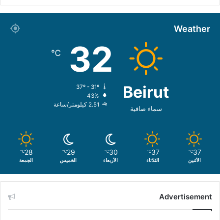
Weather
32
℃
Beirut
37º - 31º
43%
2.51 كيلومتر/ساعة
سماء صافية
28
29
30
37
37
℃
℃
℃
℃
℃
الأثنين
الثلاثاء
الأربعاء
الخميس
الجمعة
Advertisement