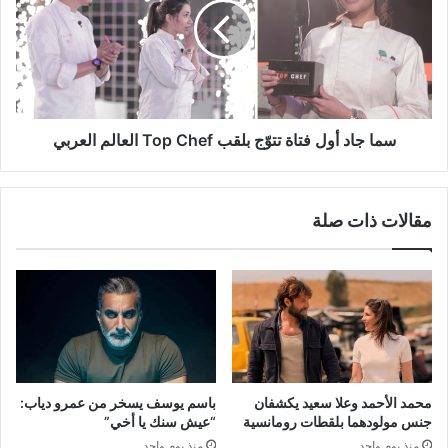
فتاة
تتوّج
بلقب
Top
Chef
العالم
العربي
سما جاد أول فتاة تتوّج بلقب Top Chef العالم العربي
مقالات ذات صلة
محمد الأحمد وعلا سعيد يكشفان
باسم يوسف يسخر من عمرو دياب:
جنس مولودهما بلقطات رومانسية
“عيش سنك يا أخي”
منذ يوم واحد
منذ يوم واحد