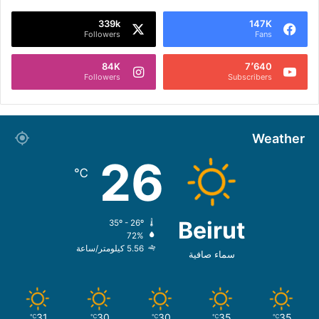
339k
147K
Followers
Fans
84K
7٬640
Followers
Subscribers
Weather
26
℃
Beirut
35º - 26º
72%
5.56 كيلومتر/ساعة
سماء صافية
31
30
30
35
35
℃
℃
℃
℃
℃