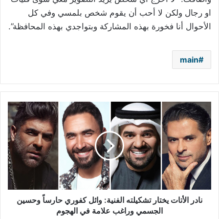
او رجال ولكن لا أحب أن يقوم شخص بلمسي وفي كل
الأحوال أنا فخورة بهذه المشاركة وبتواجدي بهذه المحافظة”.
main
نادر
الأتات
يختار
تشكيلته
الفنية:
وائل
كفوري
حارساً
وحسين
الجسمي
نادر الأتات يختار تشكيلته الفنية: وائل كفوري حارساً وحسين
وراغب
الجسمي وراغب علامة في الهجوم