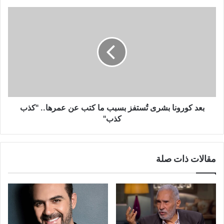
علامة
في
بعد
الهجوم
كورونا
بشرى
تُستفز
بسبب
ما
كتب
عن
عمرها..
"كذب
بعد كورونا بشرى تُستفز بسبب ما كتب عن عمرها.. "كذب
كذب"
كذب"
مقالات ذات صلة