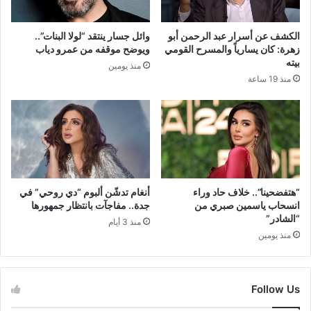
الكشف عن أسرار عبد الرحمن أبو
وائل جسار ينتقد “لولا البنات”..
زهرة: كان يسارياً والمسرح القومي
ويوضح موقفه من عمرو دياب
بيته
منذ يومين
منذ 19 ساعة
“هتفضحينا”.. خلاف حاد وراء
أنغام تدشّن ألبوم “دي روحي” في
انسحاب ياسمين صبري من
جدة.. مفاجآت بانتظار جمهورها
“الشادر”
منذ 3 أيام
منذ يومين
Follow Us