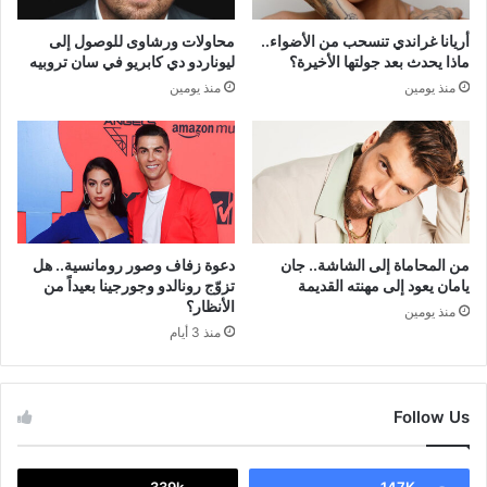
أريانا غراندي تنسحب من الأضواء..
محاولات ورشاوى للوصول إلى
ماذا يحدث بعد جولتها الأخيرة؟
ليوناردو دي كابريو في سان تروبيه
منذ يومين
منذ يومين
من المحاماة إلى الشاشة.. جان
دعوة زفاف وصور رومانسية.. هل
يامان يعود إلى مهنته القديمة
تزوّج رونالدو وجورجينا بعيداً من
الأنظار؟
منذ يومين
منذ 3 أيام
Follow Us
339k
147K