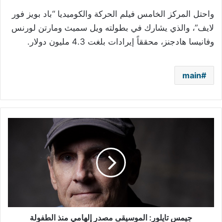
واحتل المركز الخامس فيلم الحركة والكوميديا “باد بويز فور
لايف”، والذي يشارك في بطولته ويل سميث ومارتن لورنس
وفانيسا هادجنز، محققاً إيرادات بلغت 4.3 مليون دولار
.
main
جيمس
تايلور:
الموسيقى
مصدر
إلهامي
منذ
الطفولة
جيمس تايلور: الموسيقى مصدر إلهامي منذ الطفولة