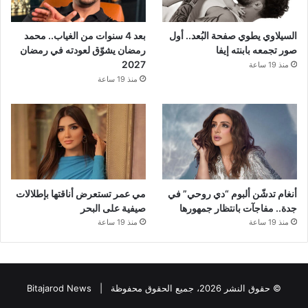
السيلاوي يطوي صفحة البُعد.. أول
بعد 4 سنوات من الغياب.. محمد
صور تجمعه بابنته إيفا
رمضان يشوّق لعودته في رمضان
2027
منذ 19 ساعة
منذ 19 ساعة
أنغام تدشّن ألبوم “دي روحي” في
مي عمر تستعرض أناقتها بإطلالات
جدة.. مفاجآت بانتظار جمهورها
صيفية على البحر
منذ 19 ساعة
منذ 19 ساعة
© حقوق النشر 2026، جميع الحقوق محفوظة |
Bitajarod News