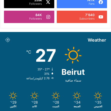
Followers
Fans
84K
7٬640
Followers
Subscribers
Weather
27
℃
Beirut
35º - 27º
31%
2.76 كيلومتر/ساعة
سماء صافية
29
28
28
34
35
℃
℃
℃
℃
℃
الخميس
الجمعة
السبت
الأحد
الأثنين