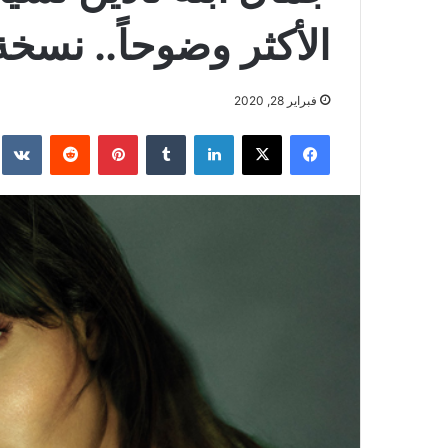
الأكثر وضوحاً.. نسخة
فبراير 28, 2020
فيسبوك
‫X
لينكدإن
بينتيريست