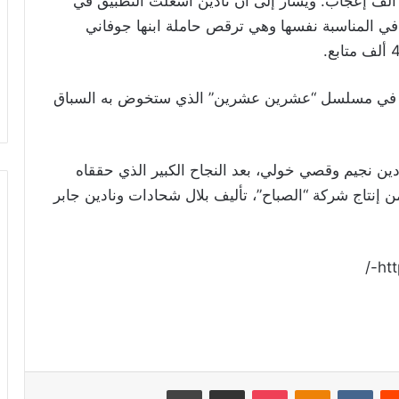
حققت الصورة في ساعات قليلة أكثر من 300 ألف إعجاب. ويشار إلى أن نادين أشعلت التطبيق في
المناسبة نفسها وهي ترقص حاملة ابنها جوفاني
هدها في مسلسل “عشرين عشرين” الذي ستخوض به السباق
دين نجيم وقصي خولي، بعد النجاح الكبير الذي حققاه
نتاج شركة “الصباح”، تأليف بلال شحادات ونادين جابر
ht
ريست
Odnoklassniki
‫Pocket
مشاركة عبر البريد
طباعة