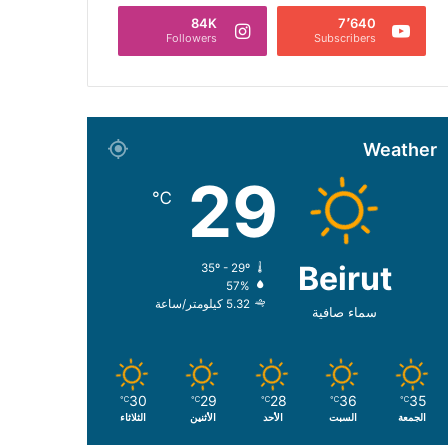
84K
7٬640
Followers
Subscribers
Weather
29
℃
Beirut
35º - 29º
57%
5.32 كيلومتر/ساعة
سماء صافية
30
29
28
36
35
℃
℃
℃
℃
℃
الجمعة
السبت
الأحد
الأثنين
الثلاثاء