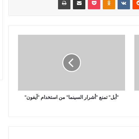
"أبل"
تمنع
"أشرار
السينما"
من
استخدام
"آيفون"
"أبل" تمنع "أشرار السينما" من استخدام "آيفون"