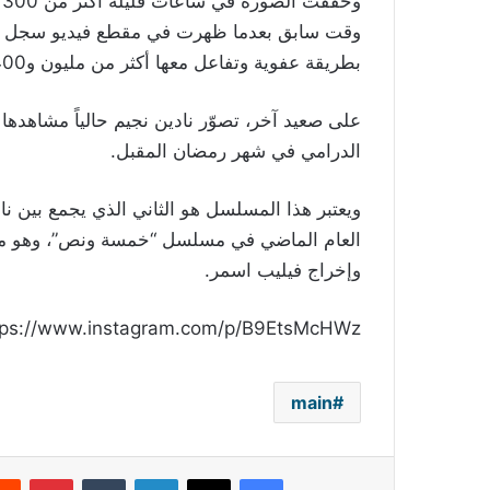
و
وقت سابق بعدما ظهرت في مقطع فيديو سجل في 
بطريقة عفوية وتفاعل معها أكثر من مليون و400 ألف متابع.
على صعيد آخر، تصوّر نادين نجيم حالياً مشا
الدرامي في شهر رمضان المقبل.
ويعتبر هذا المسلسل هو الثاني الذي يجمع بين نا
العام الماضي في مسلسل “خمسة ونص”، وهو من إ
وإخراج فيليب اسمر.
tps://www.instagram.com/p/B9EtsMcHWz-/
main
فيسبوك
‫X
لينكدإن
بينتي