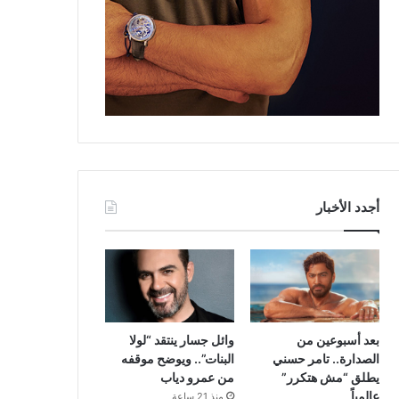
أجدد الأخبار
بعد أسبوعين من
وائل جسار ينتقد “لولا
الصدارة.. تامر حسني
البنات”.. ويوضح موقفه
يطلق “مش هتكرر”
من عمرو دياب
عالمياً
منذ 21 ساعة