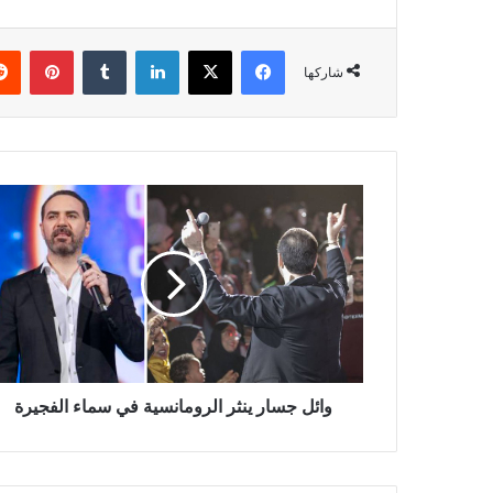
فيسبوك
‫X
لينكدإن
بينتي
شاركها
وائل
جسار
ينثر
الرومانسية
في
سماء
الفجيرة
وائل جسار ينثر الرومانسية في سماء الفجيرة