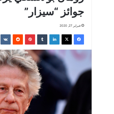
جوائز “سيزار”
فبراير 27, 2020
فيسبوك
‫X
لينكدإن
بينتيريست