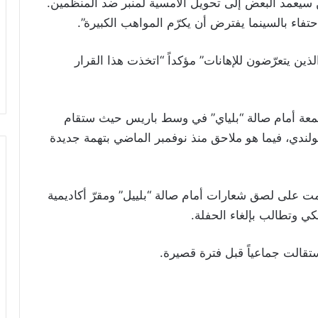
سيعمد البعض إلى تحويل الأمسية لمنبر ضد المنظّمين.
حتفاء بالسينما يفترض أن يكرّم المواهب الكبيرة
.”
ذين يتعرّضون للإهانات” مؤكداً “اتخذت هذا القرار
جمعة أمام صالة “بلياي” في وسط باريس حيث ستقام
ولندي، فيما هو ملاحق منذ نوفمبر الماضي بتهمة جديدة
 على لصق شعارات أمام صالة “بلييل” ومقرّ أكاديمية
نسكي وتطالب بإلغاء الحفلة
.
ستقالت جماعياً قبل فترة قصيرة
.