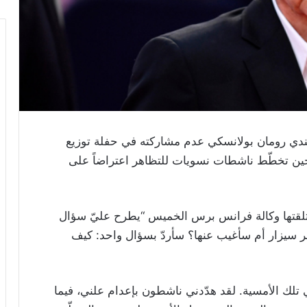
ندي رومان بولانسكي عدم مشاركته في حفلة توزيع
 حين تخطّط ناشطات نسويات للتظاهر اعتراضاً على
تلقتها وكالة فرانس برس الخميس “يطرح عليّ سؤال
 سيزار أم سأغيب عنها؟ سأردّ بسؤال واحد: كيف
تلك الأمسية. لقد هدّدني ناشطون بإعدام علني، فيما