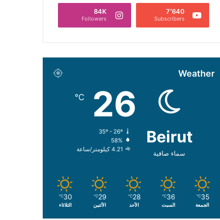
84K
7٬640
Followers
Subscribers
Weather
26
℃
Beirut
35º - 26º
58%
4.21 كيلومتر/ساعة
سماء صافية
30
29
28
36
35
℃
℃
℃
℃
℃
الجمعة
السبت
الأحد
الأثنين
الثلاثاء