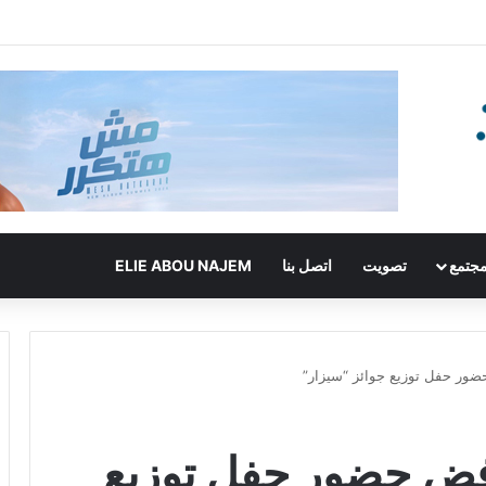
جتمع
تصويت
اتصل بنا
ELIE ABOU NAJEM
ور حفل توزيع جوائز “سيزار”
فض حضور حفل توزيع