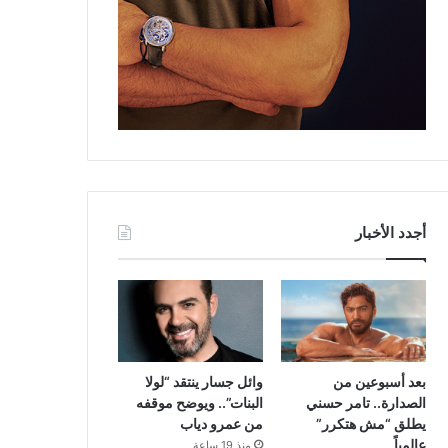
أجدد الأخبار
بعد أسبوعين من
وائل جسار ينتقد “لولا
الصدارة.. تامر حسني
البنات”.. ويوضح موقفه
يطلق “مش هتكرر”
من عمرو دياب
عالمياً
منذ 19 ساعة